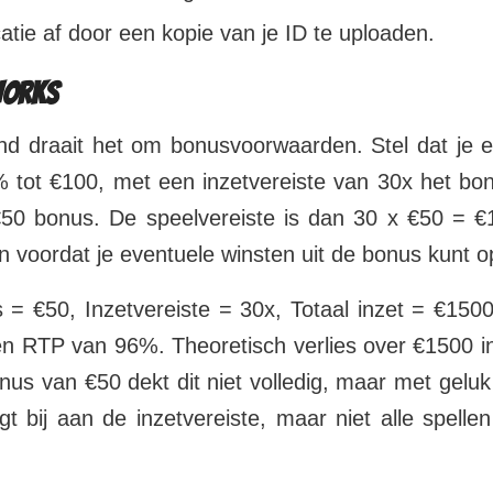
atie af door een kopie van je ID te uploaden.
Works
land draait het om bonusvoorwaarden. Stel dat je
 tot €100, met een inzetvereiste van 30x het bon
50 bonus. De speelvereiste is dan 30 x €50 = 
n voordat je eventuele winsten uit de bonus kunt
= €50, Inzetvereiste = 30x, Totaal inzet = €1500.
en RTP van 96%. Theoretisch verlies over €1500 i
nus van €50 dekt dit niet volledig, maar met geluk
gt bij aan de inzetvereiste, maar niet alle spelle