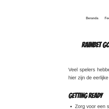
Beranda
Fe
Rainbet Go
Veel spelers heb
hier zijn de eerlij
Getting Ready
Zorg voor een s