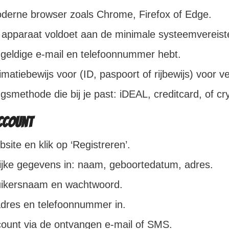
derne browser zoals Chrome, Firefox of Edge.
e apparaat voldoet aan de minimale systeemvereist
 geldige e-mail en telefoonnummer hebt.
imatiebewijs voor (ID, paspoort of rijbewijs) voor ver
gsmethode die bij je past: iDEAL, creditcard, of cr
ccount
ite en klik op ‘Registreren’.
lijke gegevens in: naam, geboortedatum, adres.
uikersnaam en wachtwoord.
adres en telefoonnummer in.
count via de ontvangen e-mail of SMS.