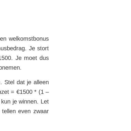
 een welkomstbonus
usbedrag. Je stort
€1500. Je moet dus
 opnemen.
 Stel dat je alleen
nzet = €1500 * (1 –
 kun je winnen. Let
n tellen even zwaar