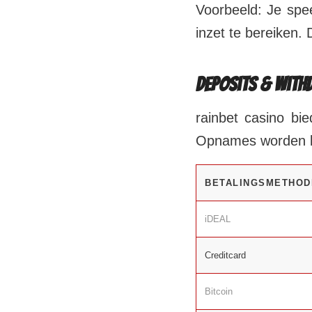
Voorbeeld: Je spe
inzet te bereiken. D
Deposits & Wit
rainbet casino bi
Opnames worden bi
BETALINGSMETHOD
iDEAL
Creditcard
Bitcoin