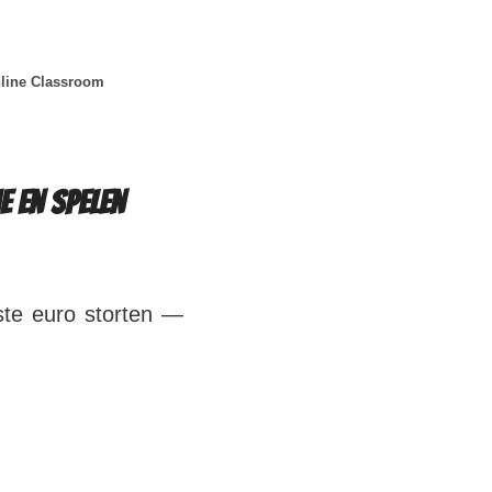
line Classroom
e en Spelen
te euro storten —