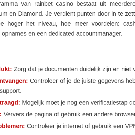
ogramma van rainbet casino bestaat uit meerder
inum en Diamond. Je verdient punten door in te zett
oe hoger het niveau, hoe meer voordelen: cashb
e opnames en een dedicated accountmanager.
lukt:
Zorg dat je documenten duidelijk zijn en niet 
ontvangen:
Controleer of je de juiste gegevens he
support.
traagd:
Mogelijk moet je nog een verificatiestap d
:
Ververs de pagina of gebruik een andere browser
oblemen:
Controleer je internet of gebruik een VP