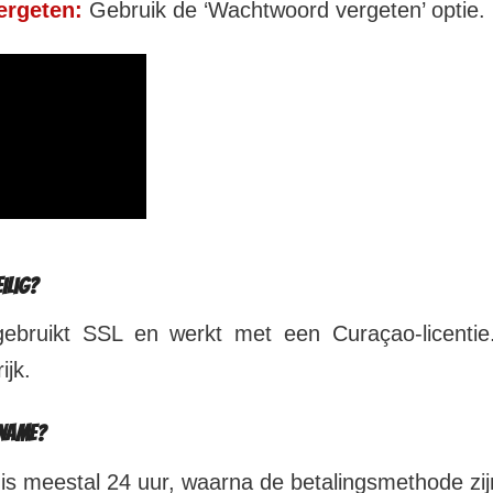
rgeten:
Gebruik de ‘Wachtwoord vergeten’ optie.
ilig?
gebruikt SSL en werkt met een Curaçao-licentie
ijk.
pname?
 is meestal 24 uur, waarna de betalingsmethode zijn