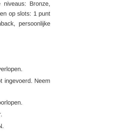
e niveaus: Bronze,
en op slots: 1 punt
ack, persoonlijke
verlopen.
bt ingevoerd. Neem
oorlopen.
.
N.