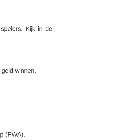
pelers. Kijk in de
geld winnen.
pp (PWA).