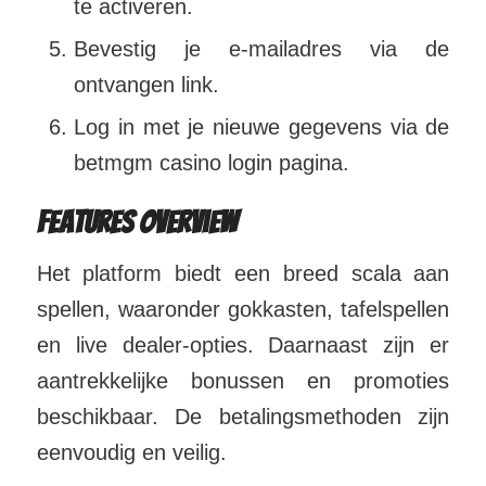
te activeren.
Bevestig je e-mailadres via de
ontvangen link.
Log in met je nieuwe gegevens via de
betmgm casino login pagina.
Features Overview
Het platform biedt een breed scala aan
spellen, waaronder gokkasten, tafelspellen
en live dealer-opties. Daarnaast zijn er
aantrekkelijke bonussen en promoties
beschikbaar. De betalingsmethoden zijn
eenvoudig en veilig.