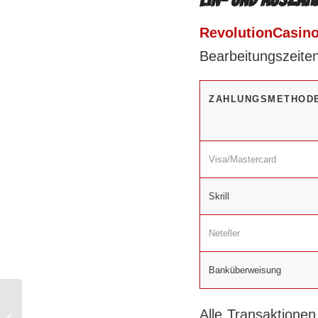
RevolutionCasin
Bearbeitungszeiten
ZAHLUNGSMETHOD
Visa/Mastercard
Skrill
Neteller
Banküberweisung
Stakes casino-guide: registrering,
Alle Transaktionen