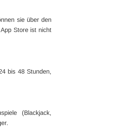
önnen sie über den
pp Store ist nicht
24 bis 48 Stunden,
piele (Blackjack,
ger.