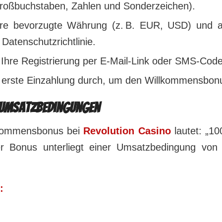
Großbuchstaben, Zahlen und Sonderzeichen).
re bevorzugte Währung (z. B. EUR, USD) und ak
Datenschutzrichtlinie.
 Ihre Registrierung per E-Mail-Link oder SMS-Code
 erste Einzahlung durch, um den Willkommensbonu
 Umsatzbedingungen
llkommensbonus bei
Revolution Casino
lautet: „10
Der Bonus unterliegt einer Umsatzbedingung von
: