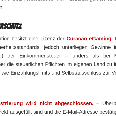
h.
erschutz
tion besitzt eine Lizenz der
Curacao eGaming
. 
erheitsstandards, jedoch unterliegen Gewinne 
nd) der Einkommensteuer – anders als bei M
er die steuerlichen Pflichten im eigenen Land zu
wie Einzahlungslimits und Selbstausschluss zur V
strierung wird nicht abgeschlossen.
– Überpr
rrekt ausgefüllt sind und die E-Mail-Adresse bestäti