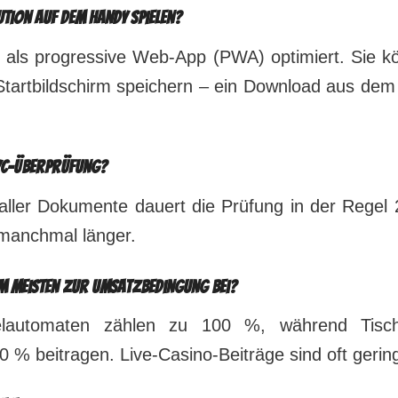
ution auf dem Handy spielen?
st als progressive Web-App (PWA) optimiert. Sie k
tartbildschirm speichern – ein Download aus dem A
KYC-Überprüfung?
aller Dokumente dauert die Prüfung in der Regel 
anchmal länger.
am meisten zur Umsatzbedingung bei?
lautomaten zählen zu 100 %, während Tischs
0 % beitragen. Live-Casino-Beiträge sind oft gerin