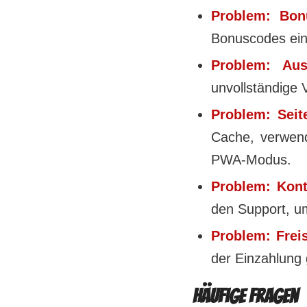
Problem: Bon
Bonuscodes eing
Problem: Aus
unvollständige 
Problem: Seit
Cache, verwend
PWA-Modus.
Problem: Kont
den Support, um
Problem: Freis
der Einzahlung 
Häufige Fragen