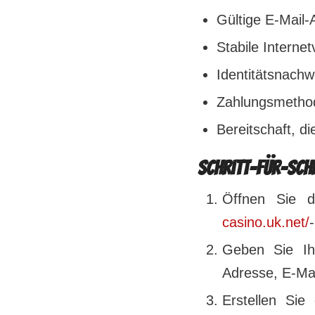
Gültige E-Mail-
Stabile Interne
Identitätsnachw
Zahlungsmethod
Bereitschaft, d
Schritt-für-Sch
Öffnen Sie 
casino.uk.net/
Geben Sie Ih
Adresse, E-Ma
Erstellen Si