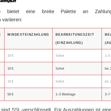
o
bietet eine breite Palette an Zahlung
 variieren:
E
MINDESTEINZAHLUNG
BEARBEITUNGSZEIT
BE
(EINZAHLUNG)
(A
20 €
Sofort
1–3
10 €
Sofort
bis 
10 €
Sofort
bis 
50 €
1–3 Werktage
3–7
 sind SSL-verschlüsselt. Für Auszahlungen ist ein