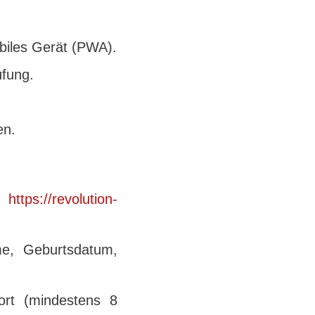
biles Gerät (PWA).
üfung.
en.
en
https://revolution-
e, Geburtsdatum,
ort (mindestens 8