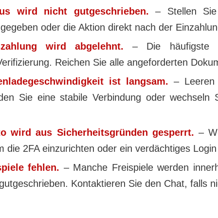
us wird nicht gutgeschrieben.
– Stellen Sie
egeben oder die Aktion direkt nach der Einzahlung
zahlung wird abgelehnt.
– Die häufigste U
Verifizierung. Reichen Sie alle angeforderten Doku
enladegeschwindigkeit ist langsam.
– Leeren 
en Sie eine stabile Verbindung oder wechseln 
o wird aus Sicherheitsgründen gesperrt.
– We
 die 2FA einzurichten oder ein verdächtiges Login 
piele fehlen.
– Manche Freispiele werden innerh
gutgeschrieben. Kontaktieren Sie den Chat, falls 