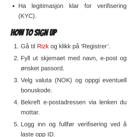
Ha legitimasjon klar for verifisering
(KYC).
How to Sign Up
Gå til
Rizk
og klikk på ‘Registrer’.
Fyll ut skjemaet med navn, e-post og
ønsket passord.
Velg valuta (NOK) og oppgi eventuell
bonuskode.
Bekreft e-postadressen via lenken du
mottar.
Logg inn og fullfør verifisering ved å
laste opp ID.