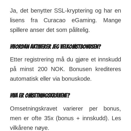
Ja, det benytter SSL-kryptering og har en
lisens fra Curacao eGaming. Mange
spillere anser det som pålitelig.
Hvordan aktiverer jeg velkomstbonusen?
Etter registrering må du gjøre et innskudd
på minst 200 NOK. Bonusen krediteres
automatisk eller via bonuskode.
Hva er omsetningskravene?
Omsetningskravet varierer per bonus,
men er ofte 35x (bonus + innskudd). Les
vilkårene nøye.