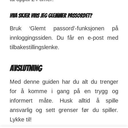
Hva skjer hvis jeg glemmer passordet?
Bruk ‘Glemt passord’-funksjonen på
innloggingssiden. Du får en e-post med
tilbakestillingslenke.
Avslutning
Med denne guiden har du alt du trenger
for å komme i gang på en trygg og
informert måte. Husk alltid å spille
ansvarlig og sett grenser før du spiller.
Lykke til!