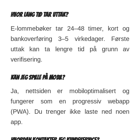
Hvor lang tid tar uttak?
E-lommebøker tar 24–48 timer, kort og
bankoverføring 3–5 virkedager. Første
uttak kan ta lengre tid på grunn av
verifisering.
Kan jeg spille på mobil?
Ja, nettsiden er mobiloptimalisert og
fungerer som en progressiv webapp
(PWA). Du trenger ikke laste ned noen
app.