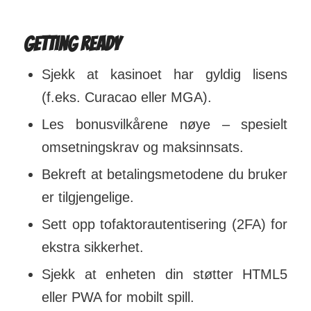
Getting Ready
Sjekk at kasinoet har gyldig lisens
(f.eks. Curacao eller MGA).
Les bonusvilkårene nøye – spesielt
omsetningskrav og maksinnsats.
Bekreft at betalingsmetodene du bruker
er tilgjengelige.
Sett opp tofaktorautentisering (2FA) for
ekstra sikkerhet.
Sjekk at enheten din støtter HTML5
eller PWA for mobilt spill.