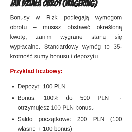
Jak działa obrót (wagering)
Bonusy w Rizk podlegają wymogom
obrotu – musisz obstawić określoną
kwotę, zanim wygrane staną się
wypłacalne. Standardowy wymóg to 35-
krotność sumy bonusu i depozytu.
Przykład liczbowy:
Depozyt: 100 PLN
Bonus: 100% do 500 PLN →
otrzymujesz 100 PLN bonusu
Saldo początkowe: 200 PLN (100
własne + 100 bonus)