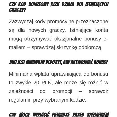
Czy kod bonusowy Rizk działa dla istniejących
graczy?
Zazwyczaj kody promocyjne przeznaczone
są dla nowych graczy. Istniejące konta
mogą otrzymywać okazjonalne bonusy e-
mailem – sprawdzaj skrzynkę odbiorczą.
Jaki jest minimalny depozyt, aby aktywować bonus?
Minimalna wpłata uprawniająca do bonusu
to zwykle 20 PLN, ale może się różnić w
zależności od promocji – sprawdź
regulamin przy wybranym kodzie.
Czy mogę wypłacić pieniądze przed spełnieniem