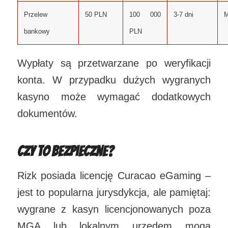
Przelew
50 PLN
100 000
3-7 dni
M
bankowy
PLN
Wypłaty są przetwarzane po weryfikacji
konta. W przypadku dużych wygranych
kasyno może wymagać dodatkowych
dokumentów.
Czy to bezpieczne?
Rizk posiada licencję Curacao eGaming –
jest to popularna jurysdykcja, ale pamiętaj:
wygrane z kasyn licencjonowanych poza
MGA lub lokalnym urzędem mogą