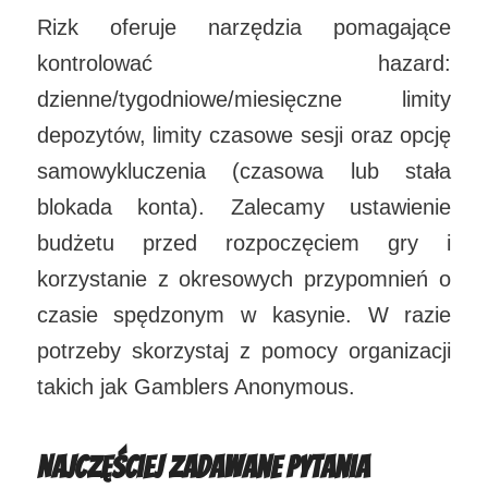
Rizk oferuje narzędzia pomagające
kontrolować hazard:
dzienne/tygodniowe/miesięczne limity
depozytów, limity czasowe sesji oraz opcję
samowykluczenia (czasowa lub stała
blokada konta). Zalecamy ustawienie
budżetu przed rozpoczęciem gry i
korzystanie z okresowych przypomnień o
czasie spędzonym w kasynie. W razie
potrzeby skorzystaj z pomocy organizacji
takich jak Gamblers Anonymous.
Najczęściej zadawane pytania