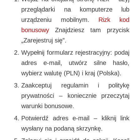
przeglądarki na komputerze lub
urządzeniu mobilnym.
Rizk kod
bonusowy
Znajdziesz tam przycisk
„Zarejestruj się”.
Wypełnij formularz rejestracyjny: podaj
adres e-mail, utwórz silne hasło,
wybierz walutę (PLN) i kraj (Polska).
Zaakceptuj regulamin i politykę
prywatności – koniecznie przeczytaj
warunki bonusowe.
Potwierdź adres e-mail – kliknij link
wysłany na podaną skrzynkę.