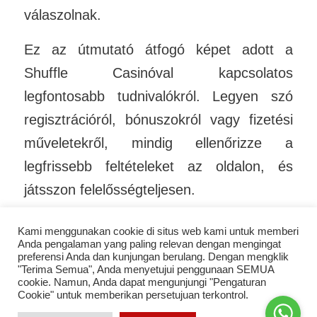
válaszolnak.
Ez az útmutató átfogó képet adott a
Shuffle Casinóval kapcsolatos
legfontosabb tudnivalókról. Legyen szó
regisztrációról, bónuszokról vagy fizetési
műveletekről, mindig ellenőrizze a
legfrissebb feltételeket az oldalon, és
játsszon felelősségteljesen.
Kami menggunakan cookie di situs web kami untuk memberi
Anda pengalaman yang paling relevan dengan mengingat
preferensi Anda dan kunjungan berulang. Dengan mengklik
"Terima Semua", Anda menyetujui penggunaan SEMUA
cookie. Namun, Anda dapat mengunjungi "Pengaturan
Cookie" untuk memberikan persetujuan terkontrol.