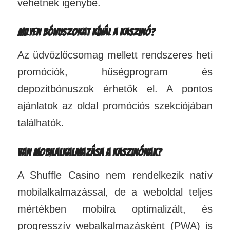
vehetnek igénybe.
Milyen bónuszokat kínál a kaszinó?
Az üdvözlőcsomag mellett rendszeres heti
promóciók, hűségprogram és
depozitbónuszok érhetők el. A pontos
ajánlatok az oldal promóciós szekciójában
találhatók.
Van mobilalkalmazása a kaszinónak?
A Shuffle Casino nem rendelkezik natív
mobilalkalmazással, de a weboldal teljes
mértékben mobilra optimalizált, és
progresszív webalkalmazásként (PWA) is