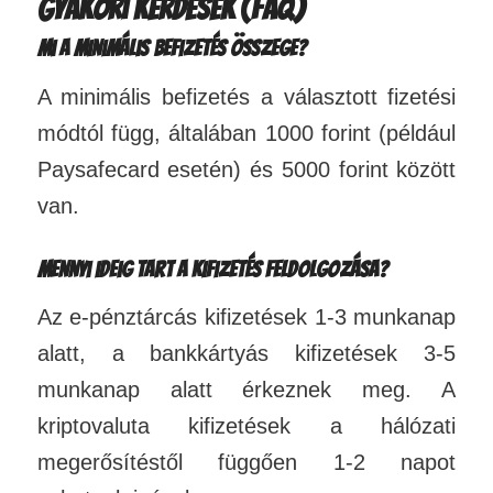
Gyakori kérdések (FAQ)
Mi a minimális befizetés összege?
A minimális befizetés a választott fizetési
módtól függ, általában 1000 forint (például
Paysafecard esetén) és 5000 forint között
van.
Mennyi ideig tart a kifizetés feldolgozása?
Az e-pénztárcás kifizetések 1-3 munkanap
alatt, a bankkártyás kifizetések 3-5
munkanap alatt érkeznek meg. A
kriptovaluta kifizetések a hálózati
megerősítéstől függően 1-2 napot