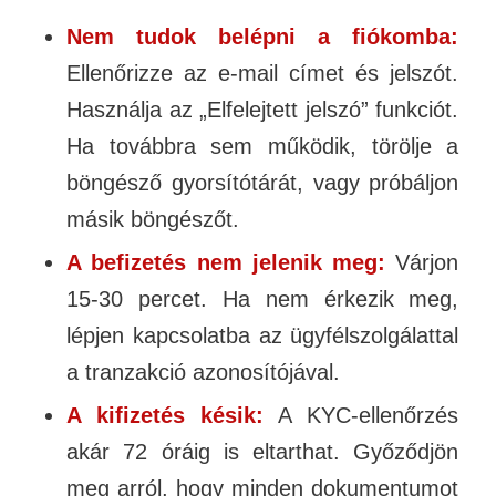
Nem tudok belépni a fiókomba:
Ellenőrizze az e-mail címet és jelszót.
Használja az „Elfelejtett jelszó” funkciót.
Ha továbbra sem működik, törölje a
böngésző gyorsítótárát, vagy próbáljon
másik böngészőt.
A befizetés nem jelenik meg:
Várjon
15-30 percet. Ha nem érkezik meg,
lépjen kapcsolatba az ügyfélszolgálattal
a tranzakció azonosítójával.
A kifizetés késik:
A KYC-ellenőrzés
akár 72 óráig is eltarthat. Győződjön
meg arról, hogy minden dokumentumot