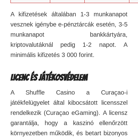
A kifizetések általában 1-3 munkanapot
vesznek igénybe e-pénztárcák esetén, 3-5
munkanapot bankkártyára,
kriptovalutáknál pedig 1-2 napot. A
minimális kifizetés 3 000 forint.
Licenc és játékosvédelem
A Shuffle Casino a Curaçao-i
játékfelügyelet által kibocsátott licensszel
rendelkezik (Curaçao eGaming). A licensz
garantálja, hogy a kaszinó ellenőrzött
környezetben működik, és betart bizonyos