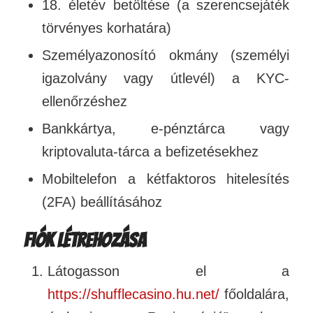
18. életév betöltése (a szerencsejáték
törvényes korhatára)
Személyazonosító okmány (személyi
igazolvány vagy útlevél) a KYC-
ellenőrzéshez
Bankkártya, e-pénztárca vagy
kriptovaluta-tárca a befizetésekhez
Mobiltelefon a kétfaktoros hitelesítés
(2FA) beállításához
Fiók létrehozása
Látogasson el a
https://shufflecasino.hu.net/
főoldalára,