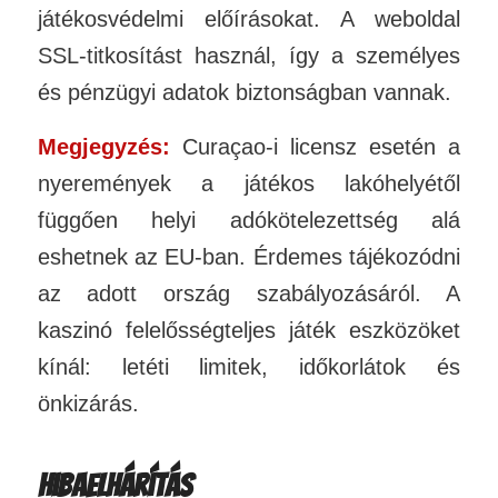
játékosvédelmi előírásokat. A weboldal
SSL-titkosítást használ, így a személyes
és pénzügyi adatok biztonságban vannak.
Megjegyzés:
Curaçao-i licensz esetén a
nyeremények a játékos lakóhelyétől
függően helyi adókötelezettség alá
eshetnek az EU-ban. Érdemes tájékozódni
az adott ország szabályozásáról. A
kaszinó felelősségteljes játék eszközöket
kínál: letéti limitek, időkorlátok és
önkizárás.
Hibaelhárítás