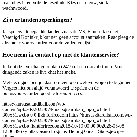
mailadres in en volg de resetlink. Kies een nieuw, sterk
wachtwoord.
Zijn er landenbeperkingen?
Ja, spelers uit bepaalde landen zoals de VS, Frankrijk en het
Verenigd Koninkrijk kunnen geen account aanmaken. Raadpleeg de
algemene voorwaarden voor de volledige lijst.
Hoe neem ik contact op met de klantenservice?
Je kunt de live chat gebruiken (24/7) of een e-mail sturen. Voor
dringende zaken is live chat het snelst.
Met deze gids ben je klaar om veilig en weloverwogen te beginnen.
Vergeet niet om altijd verantwoord te spelen en de
bonusvoorwaarden goed te lezen. Succes!
https://kursusgitardibali.com/wp-
content/uploads/2022/07/kursusgitardibali_logo_white-1-
300x51.webp
0
0
fightforfreedom
https://kursusgitardibali.com/wp-
content/uploads/2022/07/kursusgitardibali_logo_white-1-
300x51.webp
fightforfreedom
2018-10-19 00:00:00
2026-05-08
12:06:49
Skyhills Casino Login & Betting Gids – Stapsgewijze
Uitleg