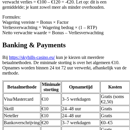
verwacht verlies = €100 – €120 = -€20. Let op: dit is een
gemiddelde; je kunt zowel meer als minder overhouden.
Formules:
Wagering vereiste = Bonus × Factor
Verliesverwachting = Wagering bedrag × (1 – RTP)
Netto verwachte waarde = Bonus – Verliesverwachting
Banking & Payments
Bij
https://skyhills-casino.eu/
kun je kiezen uit meerdere
betaalmethoden. De minimale storting is over het algemeen €10.
Opnames worden binnen 24 tot 72 uur verwerkt, afhankelijk van de
methode.
Minimale
Betaalmethode
Opnametijd
Kosten
storting
Gratis (soms
Visa/Mastercard
€10
3–5 werkdagen
€2,50)
Skrill
€10
24–48 uur
Gratis
Neteller
€10
24–48 uur
Gratis
Bankoverschrijving
€20
3–7 werkdagen
€0–€5
Gratis