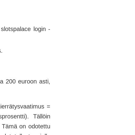
slotspalace login -
.
na 200 euroon asti,
Kierrätysvaatimus =
osentti). Tällöin
. Tämä on odotettu