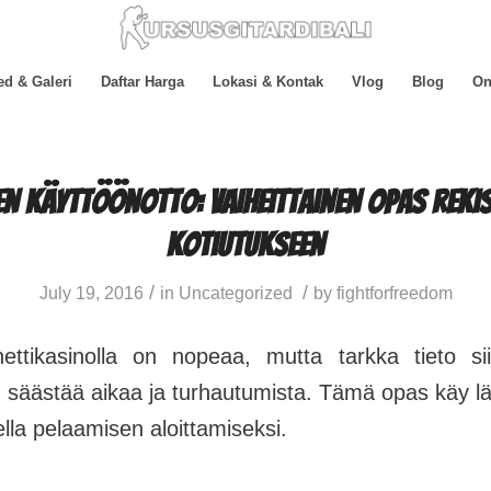
ed & Galeri
Daftar Harga
Lokasi & Kontak
Vlog
Blog
On
n käyttöönotto: vaiheittainen opas reki
kotiutukseen
/
/
July 19, 2016
in
Uncategorized
by
fightforfreedom
ettikasinolla on nopeaa, mutta tarkka tieto si
 säästää aikaa ja turhautumista. Tämä opas käy läp
lla pelaamisen aloittamiseksi.