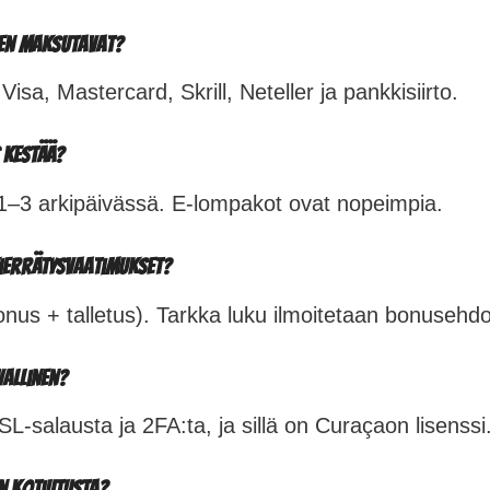
cen maksutavat?
Visa, Mastercard, Skrill, Neteller ja pankkisiirto.
 kestää?
 1–3 arkipäivässä. E-lompakot ovat nopeimpia.
ierrätysvaatimukset?
bonus + talletus). Tarkka luku ilmoitetaan bonusehdo
allinen?
SL-salausta ja 2FA:ta, ja sillä on Curaçaon lisenssi
en kotiutusta?