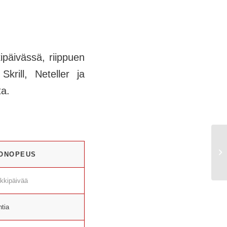
kipäivässä, riippuen
krill, Neteller ja
ta.
GG
An
ONOPEUS
Au
kkipäivää
ntia