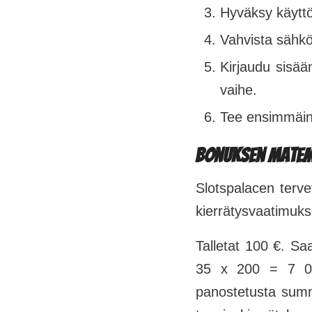
Hyväksy käyttö
Vahvista sähköp
Kirjaudu sisää
vaihe.
Tee ensimmäine
Bonuksen matem
Slotspalacen terve
kierrätysvaatimuks
Talletat 100 €. Sa
35 x 200 = 7 000
panostetusta summ