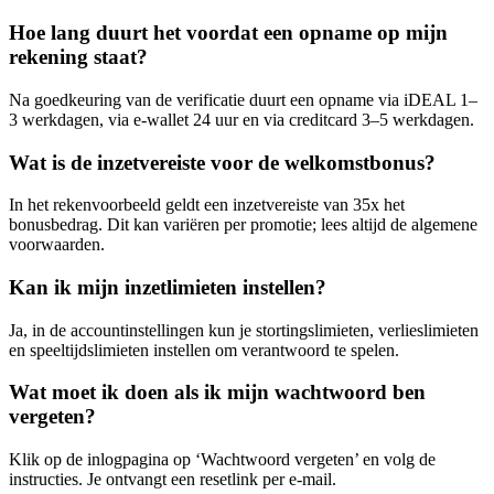
Hoe lang duurt het voordat een opname op mijn
rekening staat?
Na goedkeuring van de verificatie duurt een opname via iDEAL 1–
3 werkdagen, via e‑wallet 24 uur en via creditcard 3–5 werkdagen.
Wat is de inzetvereiste voor de welkomstbonus?
In het rekenvoorbeeld geldt een inzetvereiste van 35x het
bonusbedrag. Dit kan variëren per promotie; lees altijd de algemene
voorwaarden.
Kan ik mijn inzetlimieten instellen?
Ja, in de accountinstellingen kun je stortingslimieten, verlieslimieten
en speeltijdslimieten instellen om verantwoord te spelen.
Wat moet ik doen als ik mijn wachtwoord ben
vergeten?
Klik op de inlogpagina op ‘Wachtwoord vergeten’ en volg de
instructies. Je ontvangt een resetlink per e‑mail.