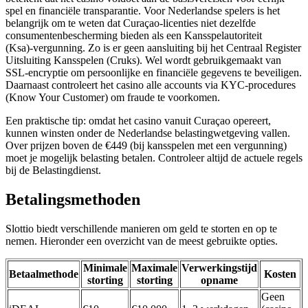
spel en financiële transparantie. Voor Nederlandse spelers is het
belangrijk om te weten dat Curaçao‑licenties niet dezelfde
consumentenbescherming bieden als een Kansspelautoriteit
(Ksa)‑vergunning. Zo is er geen aansluiting bij het Centraal Register
Uitsluiting Kansspelen (Cruks). Wel wordt gebruikgemaakt van
SSL‑encryptie om persoonlijke en financiële gegevens te beveiligen.
Daarnaast controleert het casino alle accounts via KYC‑procedures
(Know Your Customer) om fraude te voorkomen.
Een praktische tip: omdat het casino vanuit Curaçao opereert,
kunnen winsten onder de Nederlandse belastingwetgeving vallen.
Over prijzen boven de €449 (bij kansspelen met een vergunning)
moet je mogelijk belasting betalen. Controleer altijd de actuele regels
bij de Belastingdienst.
Betalingsmethoden
Slottio biedt verschillende manieren om geld te storten en op te
nemen. Hieronder een overzicht van de meest gebruikte opties.
Minimale
Maximale
Verwerkingstijd
Betaalmethode
Kosten
storting
storting
opname
Geen