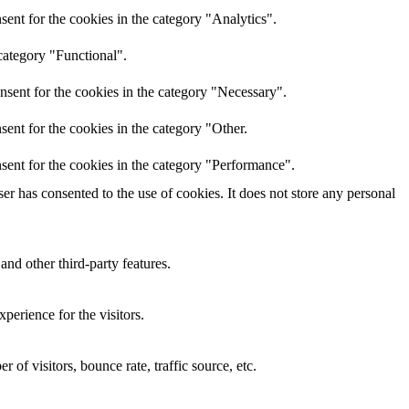
ent for the cookies in the category "Analytics".
category "Functional".
nsent for the cookies in the category "Necessary".
ent for the cookies in the category "Other.
sent for the cookies in the category "Performance".
r has consented to the use of cookies. It does not store any personal
and other third-party features.
perience for the visitors.
of visitors, bounce rate, traffic source, etc.