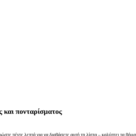
ς και πονταρίσματος
ώστε πέντε λεπτά για να διαβάσετε αυτή τη λίστα – καλύπτει τα βήμα