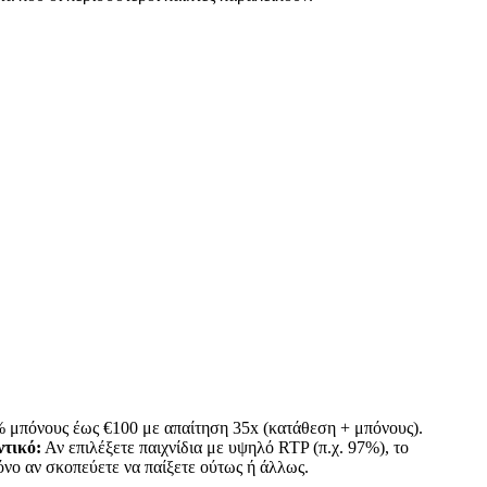
0% μπόνους έως €100 με απαίτηση 35x (κατάθεση + μπόνους).
τικό:
Αν επιλέξετε παιχνίδια με υψηλό RTP (π.χ. 97%), το
όνο αν σκοπεύετε να παίξετε ούτως ή άλλως.