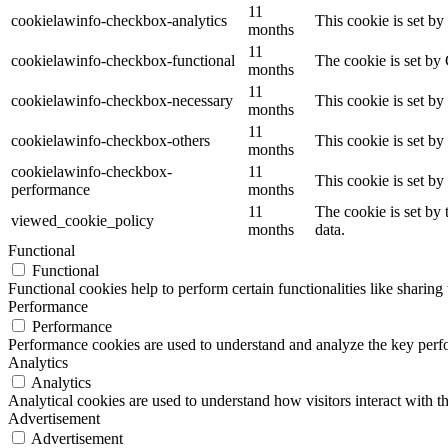
11
cookielawinfo-checkbox-analytics
This cookie is set b
months
11
cookielawinfo-checkbox-functional
The cookie is set by
months
11
cookielawinfo-checkbox-necessary
This cookie is set b
months
11
cookielawinfo-checkbox-others
This cookie is set b
months
cookielawinfo-checkbox-
11
This cookie is set b
performance
months
11
The cookie is set by
viewed_cookie_policy
months
data.
Functional
Functional
Functional cookies help to perform certain functionalities like sharing 
Performance
Performance
Performance cookies are used to understand and analyze the key perfor
Analytics
Analytics
Analytical cookies are used to understand how visitors interact with th
Advertisement
Advertisement