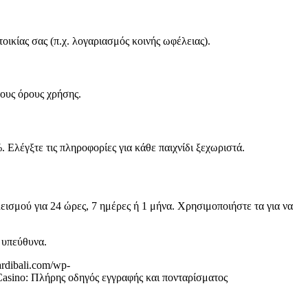
οικίας σας (π.χ. λογαριασμός κοινής ωφέλειας).
τους όρους χρήσης.
Ελέγξτε τις πληροφορίες για κάθε παιχνίδι ξεχωριστά.
εισμού για 24 ώρες, 7 ημέρες ή 1 μήνα. Χρησιμοποιήστε τα για να
 υπεύθυνα.
tardibali.com/wp-
Casino: Πλήρης οδηγός εγγραφής και πονταρίσματος