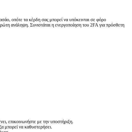
ασάο, οπότε τα κέρδη σας μπορεί να υπόκεινται σε φόρο
πρώτη ανάληψη. Συνιστάται η ενεργοποίηση του 2FA για πρόσθετη
ει, επικοινωνήστε με την υποστήριξη.
ζα μπορεί να καθυστερήσει.