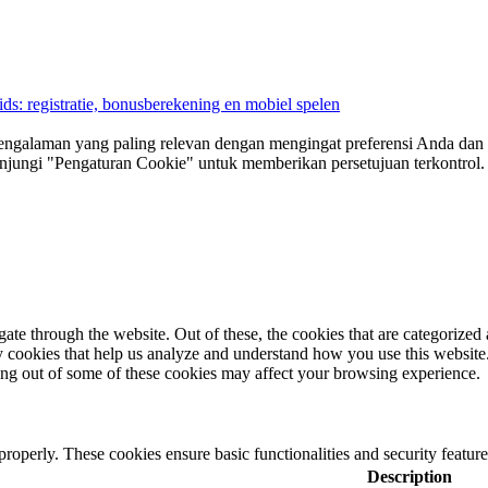
ds: registratie, bonusberekening en mobiel spelen
ngalaman yang paling relevan dengan mengingat preferensi Anda da
ngi "Pengaturan Cookie" untuk memberikan persetujuan terkontrol.
e through the website. Out of these, the cookies that are categorized a
rty cookies that help us analyze and understand how you use this websit
ting out of some of these cookies may affect your browsing experience.
 properly. These cookies ensure basic functionalities and security featu
Description