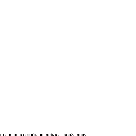
τα που οι περισσότεροι παίκτες παραλείπουν.