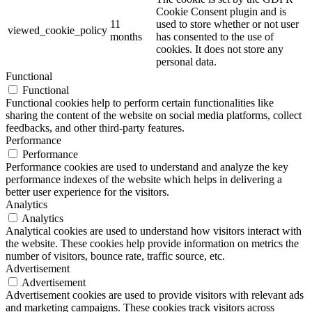
Cookie Consent plugin and is
11
used to store whether or not user
viewed_cookie_policy
months
has consented to the use of
cookies. It does not store any
personal data.
Functional
Functional
Functional cookies help to perform certain functionalities like
sharing the content of the website on social media platforms, collect
feedbacks, and other third-party features.
Performance
Performance
Performance cookies are used to understand and analyze the key
performance indexes of the website which helps in delivering a
better user experience for the visitors.
Analytics
Analytics
Analytical cookies are used to understand how visitors interact with
the website. These cookies help provide information on metrics the
number of visitors, bounce rate, traffic source, etc.
Advertisement
Advertisement
Advertisement cookies are used to provide visitors with relevant ads
and marketing campaigns. These cookies track visitors across