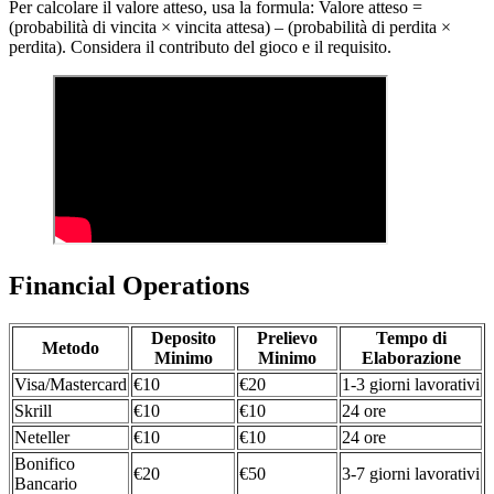
Per calcolare il valore atteso, usa la formula: Valore atteso =
(probabilità di vincita × vincita attesa) – (probabilità di perdita ×
perdita). Considera il contributo del gioco e il requisito.
Financial Operations
Deposito
Prelievo
Tempo di
Metodo
Minimo
Minimo
Elaborazione
Visa/Mastercard
€10
€20
1-3 giorni lavorativi
Skrill
€10
€10
24 ore
Neteller
€10
€10
24 ore
Bonifico
€20
€50
3-7 giorni lavorativi
Bancario