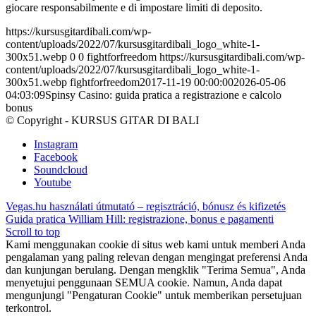
giocare responsabilmente e di impostare limiti di deposito.
https://kursusgitardibali.com/wp-
content/uploads/2022/07/kursusgitardibali_logo_white-1-
300x51.webp
0
0
fightforfreedom
https://kursusgitardibali.com/wp-
content/uploads/2022/07/kursusgitardibali_logo_white-1-
300x51.webp
fightforfreedom
2017-11-19 00:00:00
2026-05-06
04:03:09
Spinsy Casino: guida pratica a registrazione e calcolo
bonus
© Copyright - KURSUS GITAR DI BALI
Instagram
Facebook
Soundcloud
Youtube
Vegas.hu használati útmutató – regisztráció, bónusz és kifizetés
Guida pratica William Hill: registrazione, bonus e pagamenti
Scroll to top
Kami menggunakan cookie di situs web kami untuk memberi Anda
pengalaman yang paling relevan dengan mengingat preferensi Anda
dan kunjungan berulang. Dengan mengklik "Terima Semua", Anda
menyetujui penggunaan SEMUA cookie. Namun, Anda dapat
mengunjungi "Pengaturan Cookie" untuk memberikan persetujuan
terkontrol.