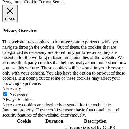
Pengaturan Cookie
Terima Semua
Close
Privacy Overview
This website uses cookies to improve your experience while you
navigate through the website. Out of these, the cookies that are
categorized as necessary are stored on your browser as they are
essential for the working of basic functionalities of the website. We
also use third-party cookies that help us analyze and understand how
you use this website. These cookies will be stored in your browser
only with your consent. You also have the option to opt-out of these
cookies. But opting out of some of these cookies may affect your
browsing experience.
Necessary
Necessary
Always Enabled
Necessary cookies are absolutely essential for the website to
function properly. These cookies ensure basic functionalities and
security features of the website, anonymously.
Cookie
Duration
Description
This cookie is set by GDPR