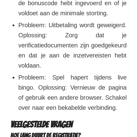
de bonuscode hebt ingevoerd en of je
voldoet aan de minimale storting.
Probleem: Uitbetaling wordt geweigerd.
Oplossing: Zorg dat je
verificatiedocumenten zijn goedgekeurd
en dat je aan de inzetvereisten hebt
voldaan.
Probleem: Spel hapert tijdens live
bingo. Oplossing: Vernieuw de pagina
of gebruik een andere browser. Schakel
over naar een bekabelde verbinding.
Veelgestelde vragen
Hoe lang duurt de registratie?