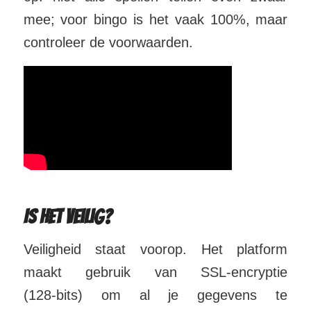
mee; voor bingo is het vaak 100%, maar
controleer de voorwaarden.
Is het veilig?
Veiligheid staat voorop. Het platform
maakt gebruik van SSL‑encryptie
(128‑bits) om al je gegevens te