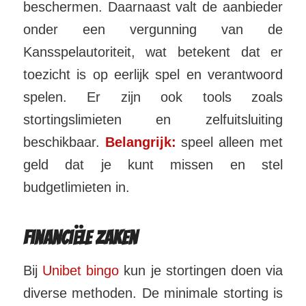
beschermen. Daarnaast valt de aanbieder
onder een vergunning van de
Kansspelautoriteit, wat betekent dat er
toezicht is op eerlijk spel en verantwoord
spelen. Er zijn ook tools zoals
stortingslimieten en zelfuitsluiting
beschikbaar.
Belangrijk:
speel alleen met
geld dat je kunt missen en stel
budgetlimieten in.
Financiële zaken
Bij
Unibet bingo
kun je stortingen doen via
diverse methoden. De minimale storting is