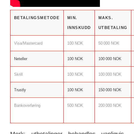
BETALINGSMETODE
MIN.
MAKS.
INNSKUDD
UTBETALING
Visa/Mastercard
100 NOK
50 000 NOK
Neteller
100 NOK
100 000 NOK
Skrill
100 NOK
100 000 NOK
Trustly
100 NOK
150 000 NOK
Bankoverføring
500 NOK
200 000 NOK
Merk: utbetalinger behandles vanligvis