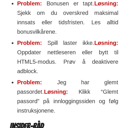
Problem:
Bonusen er tapt.
Løsning:
Sjekk om du overskred maksimal
innsats eller tidsfristen. Les alltid
bonusvilkårene.
Problem:
Spill laster ikke.
Løsning:
Oppdater nettleseren eller bytt til
HTML5-modus. Prøv å deaktivere
adblock.
Problem:
Jeg har glemt
passordet.
Løsning:
Klikk “Glemt
passord” på innloggingssiden og følg
instruksjonene.
Insider-råd