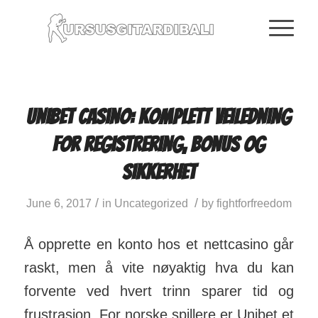
Unibet casino: komplett veiledning
for registrering, bonus og
sikkerhet
/
/
June 6, 2017
in
Uncategorized
by
fightforfreedom
Å opprette en konto hos et nettcasino går
raskt, men å vite nøyaktig hva du kan
forvente ved hvert trinn sparer tid og
frustrasjon. For norske spillere er Unibet et