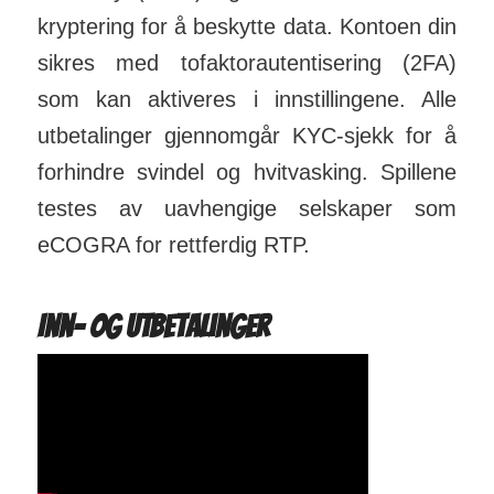
kryptering for å beskytte data. Kontoen din
sikres med tofaktorautentisering (2FA)
som kan aktiveres i innstillingene. Alle
utbetalinger gjennomgår KYC-sjekk for å
forhindre svindel og hvitvasking. Spillene
testes av uavhengige selskaper som
eCOGRA for rettferdig RTP.
Inn- og utbetalinger