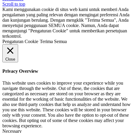
Scroll to top
Kami menggunakan cookie di situs web kami untuk memberi Anda
pengalaman yang paling relevan dengan mengingat preferensi Anda
dan kunjungan berulang. Dengan mengklik "Terima Semua", Anda
menyetujui penggunaan SEMUA cookie. Namun, Anda dapat
mengunjungi "Pengaturan Cookie" untuk memberikan persetujuan
terkontrol.
Pengaturan Cookie
Terima Semua
Close
Privacy Overview
This website uses cookies to improve your experience while you
navigate through the website. Out of these, the cookies that are
categorized as necessary are stored on your browser as they are
essential for the working of basic functionalities of the website. We
also use third-party cookies that help us analyze and understand how
you use this website. These cookies will be stored in your browser
only with your consent. You also have the option to opt-out of these
cookies. But opting out of some of these cookies may affect your
browsing experience.
Necessary