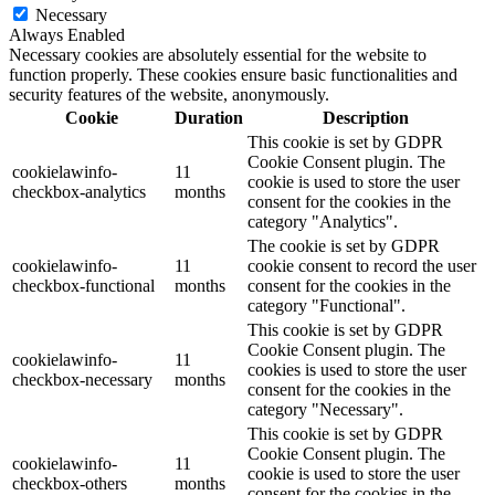
Necessary
Always Enabled
Necessary cookies are absolutely essential for the website to
function properly. These cookies ensure basic functionalities and
security features of the website, anonymously.
Cookie
Duration
Description
This cookie is set by GDPR
Cookie Consent plugin. The
cookielawinfo-
11
cookie is used to store the user
checkbox-analytics
months
consent for the cookies in the
category "Analytics".
The cookie is set by GDPR
cookielawinfo-
11
cookie consent to record the user
checkbox-functional
months
consent for the cookies in the
category "Functional".
This cookie is set by GDPR
Cookie Consent plugin. The
cookielawinfo-
11
cookies is used to store the user
checkbox-necessary
months
consent for the cookies in the
category "Necessary".
This cookie is set by GDPR
Cookie Consent plugin. The
cookielawinfo-
11
cookie is used to store the user
checkbox-others
months
consent for the cookies in the