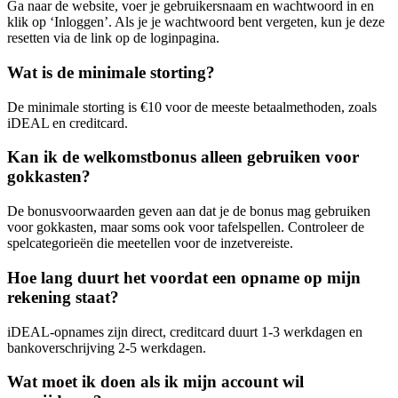
Ga naar de website, voer je gebruikersnaam en wachtwoord in en
klik op ‘Inloggen’. Als je je wachtwoord bent vergeten, kun je deze
resetten via de link op de loginpagina.
Wat is de minimale storting?
De minimale storting is €10 voor de meeste betaalmethoden, zoals
iDEAL en creditcard.
Kan ik de welkomstbonus alleen gebruiken voor
gokkasten?
De bonusvoorwaarden geven aan dat je de bonus mag gebruiken
voor gokkasten, maar soms ook voor tafelspellen. Controleer de
spelcategorieën die meetellen voor de inzetvereiste.
Hoe lang duurt het voordat een opname op mijn
rekening staat?
iDEAL-opnames zijn direct, creditcard duurt 1-3 werkdagen en
bankoverschrijving 2-5 werkdagen.
Wat moet ik doen als ik mijn account wil