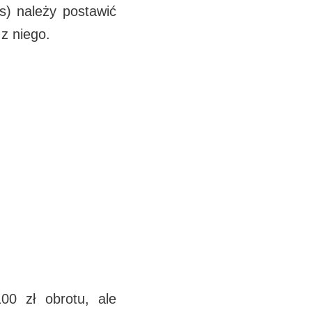
) należy postawić
z niego.
00 zł obrotu, ale