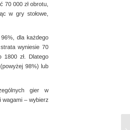
ać 70 000 zł obrotu,
jąc w gry stołowe,
P 96%, dla każdego
strata wyniesie 70
o 1800 zł. Dlatego
 (powyżej 98%) lub
ególnych gier w
i wagami – wybierz
Sl