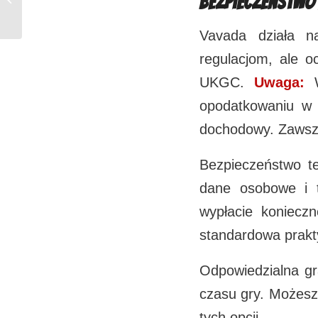
Bezpieczeństwo i
Wagering, Signup & RTP Tips
Vavada działa n
regulacjom, ale 
UKGC.
Uwaga:
W
opodatkowaniu w 
dochodowy. Zawsze
Bezpieczeństwo te
dane osobowe i t
wypłacie koniecz
standardowa prakt
Odpowiedzialna gra
czasu gry. Możesz
tych opcji.