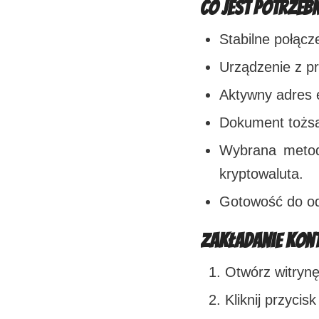
Co jest potrzeb
Stabilne połącz
Urządzenie z pr
Aktywny adres e-
Dokument tożsa
Wybrana metoda
kryptowaluta.
Gotowość do odp
Zakładanie kon
Otwórz witrynę
Kliknij przyci