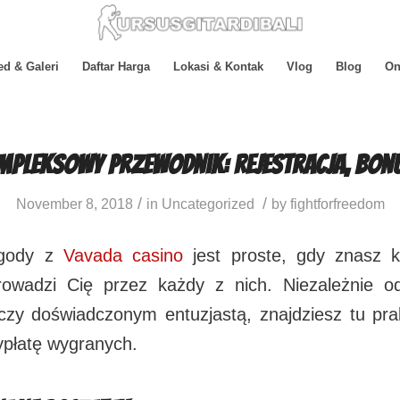
ed & Galeri
Daftar Harga
Lokasi & Kontak
Vlog
Blog
On
mpleksowy Przewodnik: Rejestracja, Bonu
/
/
November 8, 2018
in
Uncategorized
by
fightforfreedom
ygody z
Vavada casino
jest proste, gdy znasz k
rowadzi Cię przez każdy z nich. Niezależnie od
y doświadczonym entuzjastą, znajdziesz tu pra
wypłatę wygranych.