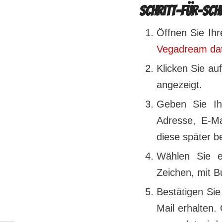
Schritt-für-Sch
Öffnen Sie Ihr
Vegadream da
Klicken Sie au
angezeigt.
Geben Sie Ih
Adresse, E-Ma
diese später be
Wählen Sie e
Zeichen, mit B
Bestätigen Sie
Mail erhalten