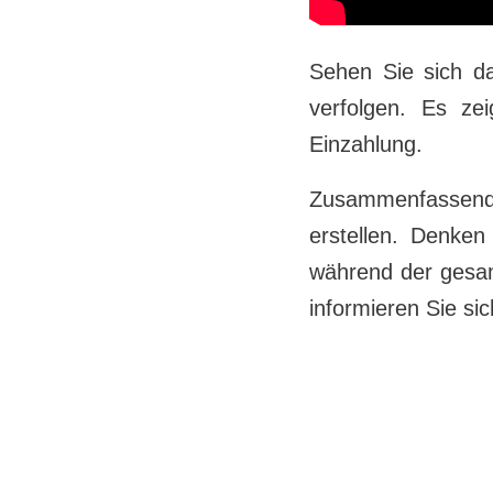
Sehen Sie sich d
verfolgen. Es zei
Einzahlung.
Zusammenfassend: 
erstellen. Denke
während der gesam
informieren Sie si