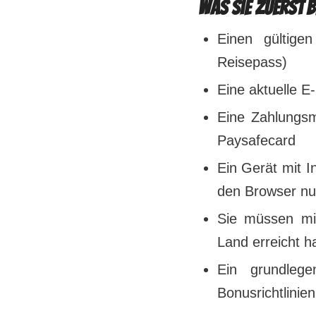
Was Sie zuerst 
Einen gültige
Reisepass)
Eine aktuelle E
Eine Zahlungsm
Paysafecard
Ein Gerät mit 
den Browser nu
Sie müssen min
Land erreicht 
Ein grundlege
Bonusrichtlinien