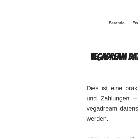
Beranda
Fe
Vegadream Dat
Dies ist eine prakt
und Zahlungen – 
vegadream datensc
werden.