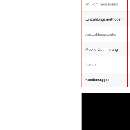
Willkommensbonus
Einzahlungsmethoden
Auszahlungszeiten
Mobile Optimierung
Lizenz
Kundensupport