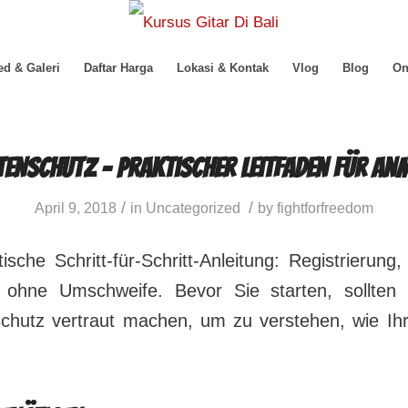
ed & Galeri
Daftar Harga
Lokasi & Kontak
Vlog
Blog
On
enschutz – Praktischer Leitfaden für An
/
/
April 9, 2018
in
Uncategorized
by
fightforfreedom
ische Schritt-für-Schritt-Anleitung: Registrierung,
ohne Umschweife. Bevor Sie starten, sollten
hutz vertraut machen, um zu verstehen, wie Ih