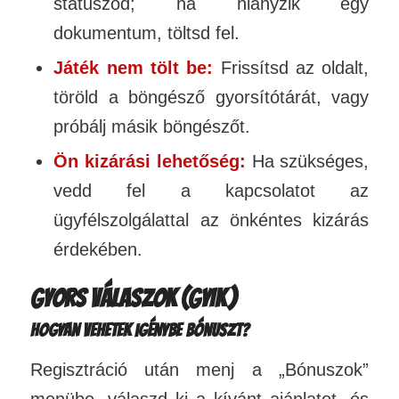
státuszod; ha hiányzik egy
dokumentum, töltsd fel.
Játék nem tölt be:
Frissítsd az oldalt,
töröld a böngésző gyorsítótárát, vagy
próbálj másik böngészőt.
Ön kizárási lehetőség:
Ha szükséges,
vedd fel a kapcsolatot az
ügyfélszolgálattal az önkéntes kizárás
érdekében.
Gyors válaszok (GYIK)
Hogyan vehetek igénybe bónuszt?
Regisztráció után menj a „Bónuszok”
menübe, válaszd ki a kívánt ajánlatot, és