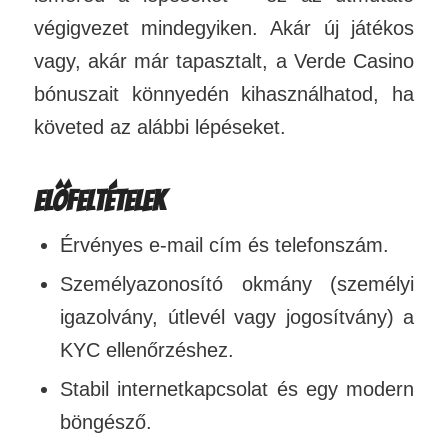
végigvezet mindegyiken. Akár új játékos
vagy, akár már tapasztalt, a Verde Casino
bónuszait könnyedén kihasználhatod, ha
követed az alábbi lépéseket.
Előfeltételek
Érvényes e-mail cím és telefonszám.
Személyazonosító okmány (személyi
igazolvány, útlevél vagy jogosítvány) a
KYC ellenőrzéshez.
Stabil internetkapcsolat és egy modern
böngésző.