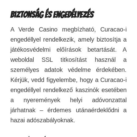
Biztonság és engedélyezés
A Verde Casino megbízható, Curacao-i
engedéllyel rendelkezik, amely biztosítja a
játékosvédelmi előírások betartását. A
weboldal SSL titkosítást használ a
személyes adatok védelme érdekében.
Kérjük, vedd figyelembe, hogy a Curacao-i
engedéllyel rendelkező kaszinók esetében
a nyeremények helyi adóvonzattal
járhatnak – érdemes utánaérdeklődni a
hazai adószabályoknak.