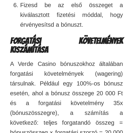
Fizesd be az első összeget a
kiválasztott fizetési móddal, hogy
érvényesítsd a bónuszt.
Forgatási követelmények
kiszámítása
A Verde Casino bónuszokhoz általában
forgatási követelmények (wagering)
társulnak. Például egy 100%-os bónusz
esetén, ahol a bónusz összege 20 000 Ft
és a forgatási követelmény 35x
(bónuszösszegre), a számítás a
következő: teljes forgatandó összeg =
bónuszösszeg × forgatási szorzó = 20 000