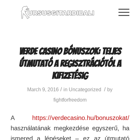
Verde Casino bónuszok: teljes
útmutató a regisztrációtól a
kifizetésig
/
/
March 9, 2016
in
Uncategorized
by
fightforfreedom
A
https://verdecasino.hu/bonuszokat/
használatának megkezdése egyszerű, ha
ismered a lépéseket – ez az útmutató