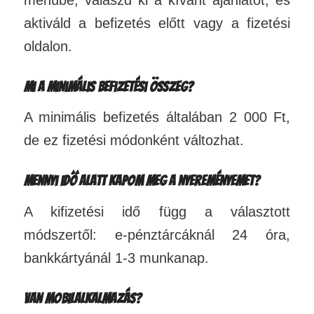
aktiváld a befizetés előtt vagy a fizetési
oldalon.
Mi a minimális befizetési összeg?
A minimális befizetés általában 2 000 Ft,
de ez fizetési módonként változhat.
Mennyi idő alatt kapom meg a nyereményemet?
A kifizetési idő függ a választott
módszertől: e-pénztárcáknál 24 óra,
bankkártyánál 1-3 munkanap.
Van mobilalkalmazás?