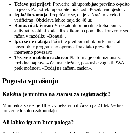
Težava pri prijavi:
Preverite, ali uporabljate pravilno e-pošto
in geslo. Po potrebi uporabite možnost »Pozabljeno geslo«.
Izplačilo zamuja:
Prepričajte se, da je vaš račun v celoti
verificiran. Obdelava lahko traja do 48 ur.
Bonus ni aktiviran:
V nekaterih primerih je treba bonus
aktivirati v obliki kode ali s klikom na ponudbo. Preverite svoj
račun v razdelku »Bonusi«.
Igra se ne nalaga:
Počistite predpomnilnik brskalnika ali
posodobite programsko opremo. Prav tako preverite
internetno povezavo.
Težave z mobilno različico:
Platforma je optimizirana za
mobilne naprave – če imate težave, poskusite zagnati PWA
prek možnosti »Dodaj na začetni zaslon«.
Pogosta vprašanja
Kakšna je minimalna starost za registracijo?
Minimalna starost je 18 let, v nekaterih državah pa 21 let. Vedno
preverite lokalno zakonodajo.
Ali lahko igram brez pologa?