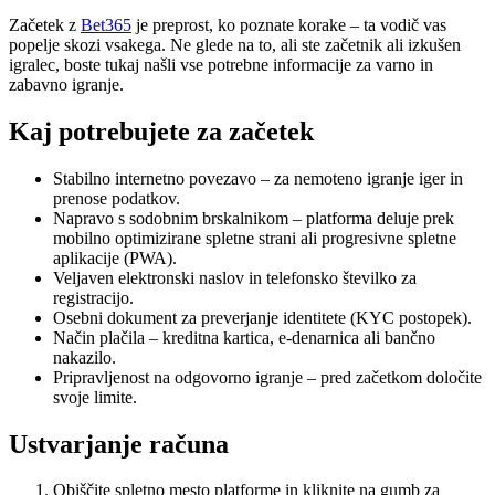
Začetek z
Bet365
je preprost, ko poznate korake – ta vodič vas
popelje skozi vsakega. Ne glede na to, ali ste začetnik ali izkušen
igralec, boste tukaj našli vse potrebne informacije za varno in
zabavno igranje.
Kaj potrebujete za začetek
Stabilno internetno povezavo – za nemoteno igranje iger in
prenose podatkov.
Napravo s sodobnim brskalnikom – platforma deluje prek
mobilno optimizirane spletne strani ali progresivne spletne
aplikacije (PWA).
Veljaven elektronski naslov in telefonsko številko za
registracijo.
Osebni dokument za preverjanje identitete (KYC postopek).
Način plačila – kreditna kartica, e-denarnica ali bančno
nakazilo.
Pripravljenost na odgovorno igranje – pred začetkom določite
svoje limite.
Ustvarjanje računa
Obiščite spletno mesto platforme in kliknite na gumb za