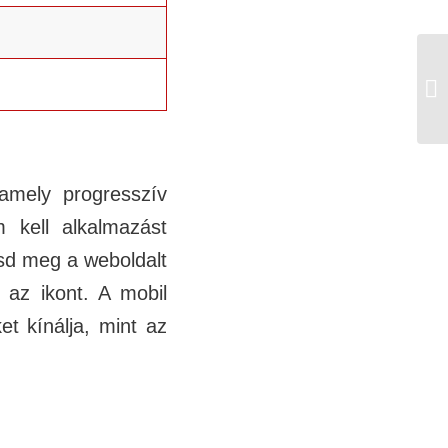
Bl
Bo
 amely progresszív
 kell alkalmazást
sd meg a weboldalt
az ikont. A mobil
et kínálja, mint az