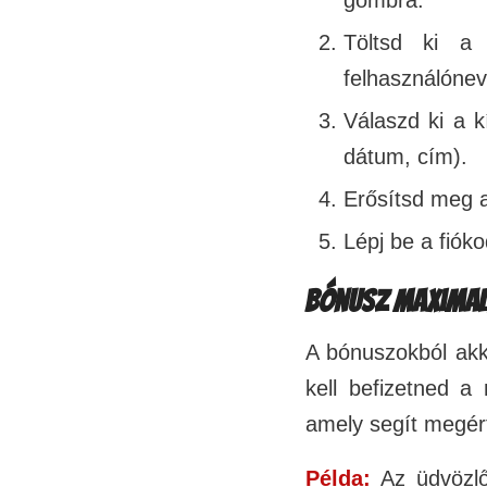
Töltsd ki a 
felhasználóneve
Válaszd ki a 
dátum, cím).
Erősítsd meg a 
Lépj be a fiók
Bónusz maximal
A bónuszokból akk
kell befizetned a
amely segít megért
Példa:
Az üdvözlő