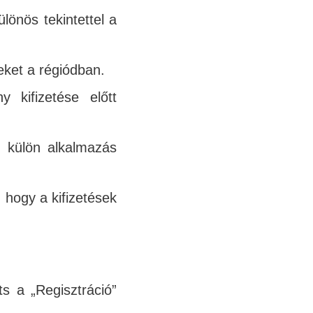
ülönös tekintettel a
seket a régiódban.
 kifizetése előtt
g külön alkalmazás
hogy a kifizetések
s a „Regisztráció”