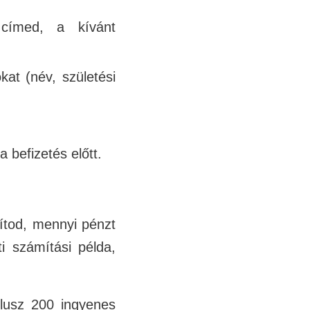
 címed, a kívánt
at (név, születési
 befizetés előtt.
ítod, mennyi pénzt
i számítási példa,
lusz 200 ingyenes