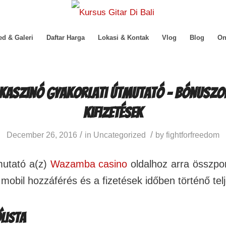
ed & Galeri
Daftar Harga
Lokasi & Kontak
Vlog
Blog
On
aszinó gyakorlati útmutató – bónuszok
kifizetések
/
/
December 26, 2016
in
Uncategorized
by
fightforfreedom
mutató a(z)
Wazamba casino
oldalhoz arra összpon
mobil hozzáférés és a fizetések időben történő telj
lista