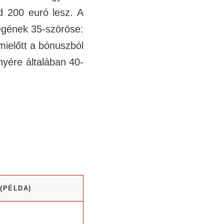
d 200 euró lesz. A
egének 35-szöröse:
mielőtt a bónuszból
yére általában 40-
(PÉLDA)