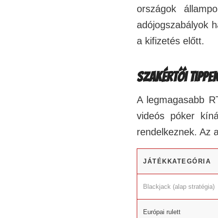
országok állampo
adójogszabályok ha
a kifizetés előtt.
Szakértői tippe
A legmagasabb RTP-
videós póker kín
rendelkeznek. Az a
JÁTÉKKATEGÓRIA
Blackjack (alap stratégia)
Európai rulett