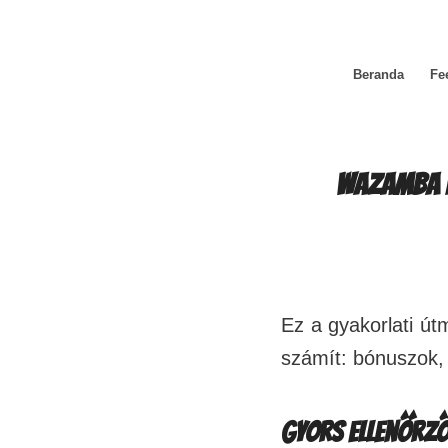
Beranda
Fe
Wazamba k
Ez a gyakorlati út
számít: bónuszok, 
Gyors ellenőrző