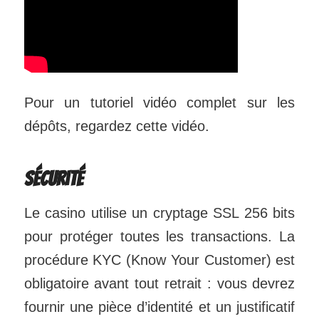
Pour un tutoriel vidéo complet sur les
dépôts, regardez cette vidéo.
Sécurité
Le casino utilise un cryptage SSL 256 bits
pour protéger toutes les transactions. La
procédure KYC (Know Your Customer) est
obligatoire avant tout retrait : vous devrez
fournir une pièce d’identité et un justificatif