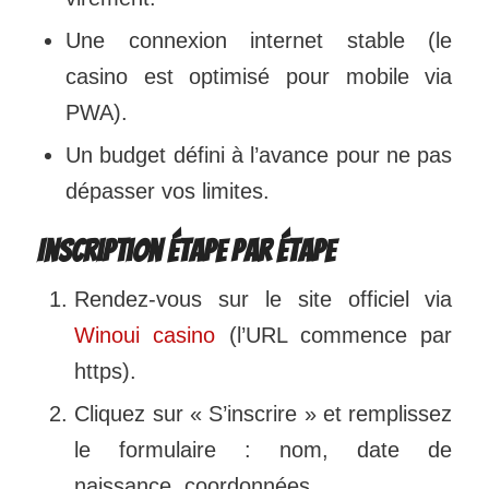
Une connexion internet stable (le
casino est optimisé pour mobile via
PWA).
Un budget défini à l’avance pour ne pas
dépasser vos limites.
Inscription étape par étape
Rendez-vous sur le site officiel via
Winoui casino
(l’URL commence par
https).
Cliquez sur « S’inscrire » et remplissez
le formulaire : nom, date de
naissance, coordonnées.