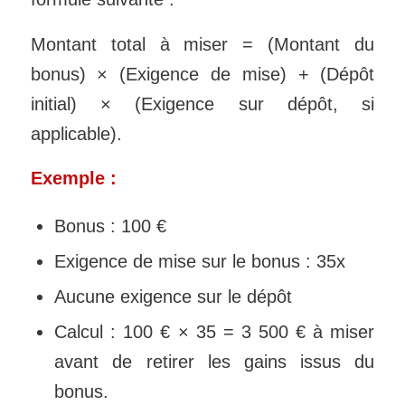
Montant total à miser = (Montant du
bonus) × (Exigence de mise) + (Dépôt
initial) × (Exigence sur dépôt, si
applicable).
Exemple :
Bonus : 100 €
Exigence de mise sur le bonus : 35x
Aucune exigence sur le dépôt
Calcul : 100 € × 35 = 3 500 € à miser
avant de retirer les gains issus du
bonus.