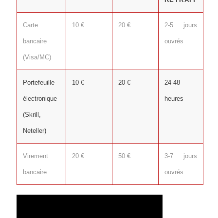
Carte
10 €
20 €
2-5 jours
bancaire
ouvrés
(Visa/MC)
Portefeuille
10 €
20 €
24-48
électronique
heures
(Skrill,
Neteller)
Virement
20 €
50 €
3-7 jours
bancaire
ouvrés