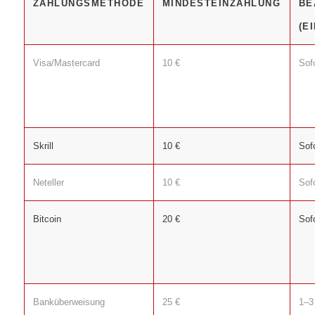
ZAHLUNGSMETHODE
MINDESTEINZAHLUNG
BE
(E
Visa/Mastercard
10 €
Sof
Skrill
10 €
Sof
Neteller
10 €
Sof
Bitcoin
20 €
Sofo
Banküberweisung
25 €
1–