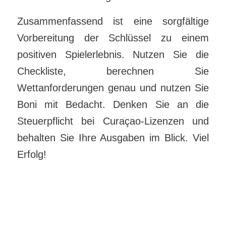
Zusammenfassend ist eine sorgfältige
Vorbereitung der Schlüssel zu einem
positiven Spielerlebnis. Nutzen Sie die
Checkliste, berechnen Sie
Wettanforderungen genau und nutzen Sie
Boni mit Bedacht. Denken Sie an die
Steuerpflicht bei Curaçao-Lizenzen und
behalten Sie Ihre Ausgaben im Blick. Viel
Erfolg!