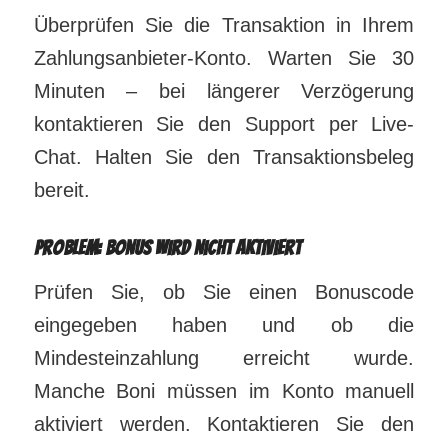
Überprüfen Sie die Transaktion in Ihrem
Zahlungsanbieter-Konto. Warten Sie 30
Minuten – bei längerer Verzögerung
kontaktieren Sie den Support per Live-
Chat. Halten Sie den Transaktionsbeleg
bereit.
Problem: Bonus wird nicht aktiviert
Prüfen Sie, ob Sie einen Bonuscode
eingegeben haben und ob die
Mindesteinzahlung erreicht wurde.
Manche Boni müssen im Konto manuell
aktiviert werden. Kontaktieren Sie den