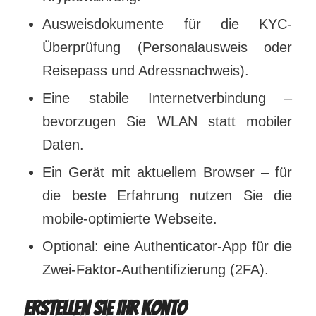
Ausweisdokumente für die KYC-
Überprüfung (Personalausweis oder
Reisepass und Adressnachweis).
Eine stabile Internetverbindung –
bevorzugen Sie WLAN statt mobiler
Daten.
Ein Gerät mit aktuellem Browser – für
die beste Erfahrung nutzen Sie die
mobile-optimierte Webseite.
Optional: eine Authenticator-App für die
Zwei-Faktor-Authentifizierung (2FA).
Erstellen Sie Ihr Konto