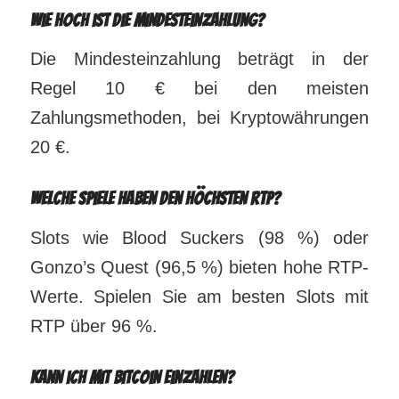
Wie hoch ist die Mindesteinzahlung?
Die Mindesteinzahlung beträgt in der
Regel 10 € bei den meisten
Zahlungsmethoden, bei Kryptowährungen
20 €.
Welche Spiele haben den höchsten RTP?
Slots wie Blood Suckers (98 %) oder
Gonzo’s Quest (96,5 %) bieten hohe RTP-
Werte. Spielen Sie am besten Slots mit
RTP über 96 %.
Kann ich mit Bitcoin einzahlen?