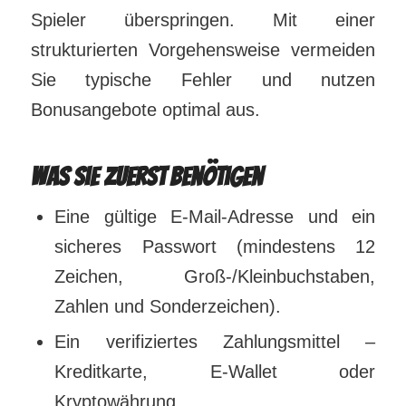
Spieler überspringen. Mit einer
strukturierten Vorgehensweise vermeiden
Sie typische Fehler und nutzen
Bonusangebote optimal aus.
Was Sie zuerst benötigen
Eine gültige E-Mail-Adresse und ein
sicheres Passwort (mindestens 12
Zeichen, Groß-/Kleinbuchstaben,
Zahlen und Sonderzeichen).
Ein verifiziertes Zahlungsmittel –
Kreditkarte, E-Wallet oder
Kryptowährung.