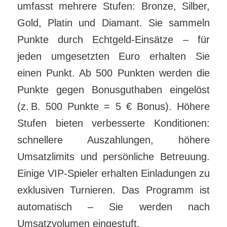
umfasst mehrere Stufen: Bronze, Silber,
Gold, Platin und Diamant. Sie sammeln
Punkte durch Echtgeld-Einsätze – für
jeden umgesetzten Euro erhalten Sie
einen Punkt. Ab 500 Punkten werden die
Punkte gegen Bonusguthaben eingelöst
(z. B. 500 Punkte = 5 € Bonus). Höhere
Stufen bieten verbesserte Konditionen:
schnellere Auszahlungen, höhere
Umsatzlimits und persönliche Betreuung.
Einige VIP-Spieler erhalten Einladungen zu
exklusiven Turnieren. Das Programm ist
automatisch – Sie werden nach
Umsatzvolumen eingestuft.