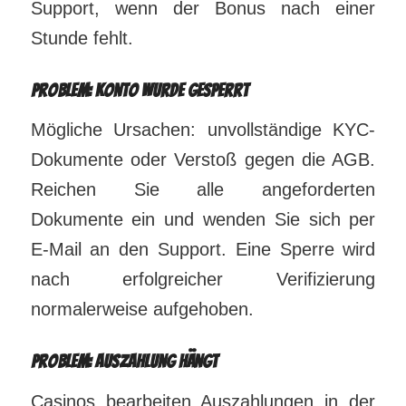
Support, wenn der Bonus nach einer
Stunde fehlt.
Problem: Konto wurde gesperrt
Mögliche Ursachen: unvollständige KYC-
Dokumente oder Verstoß gegen die AGB.
Reichen Sie alle angeforderten
Dokumente ein und wenden Sie sich per
E-Mail an den Support. Eine Sperre wird
nach erfolgreicher Verifizierung
normalerweise aufgehoben.
Problem: Auszahlung hängt
Casinos bearbeiten Auszahlungen in der