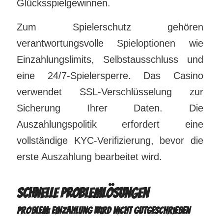
Glücksspielgewinnen.
Zum Spielerschutz gehören
verantwortungsvolle Spieloptionen wie
Einzahlungslimits, Selbstausschluss und
eine 24/7-Spielersperre. Das Casino
verwendet SSL-Verschlüsselung zur
Sicherung Ihrer Daten. Die
Auszahlungspolitik erfordert eine
vollständige KYC-Verifizierung, bevor die
erste Auszahlung bearbeitet wird.
Schnelle Problemlösungen
Problem: Einzahlung wird nicht gutgeschrieben