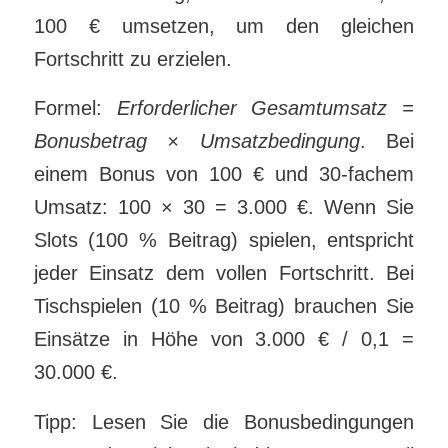
100 € umsetzen, um den gleichen
Fortschritt zu erzielen.
Formel:
Erforderlicher Gesamtumsatz =
Bonusbetrag × Umsatzbedingung
. Bei
einem Bonus von 100 € und 30-fachem
Umsatz: 100 × 30 = 3.000 €. Wenn Sie
Slots (100 % Beitrag) spielen, entspricht
jeder Einsatz dem vollen Fortschritt. Bei
Tischspielen (10 % Beitrag) brauchen Sie
Einsätze in Höhe von 3.000 € / 0,1 =
30.000 €.
Tipp: Lesen Sie die Bonusbedingungen