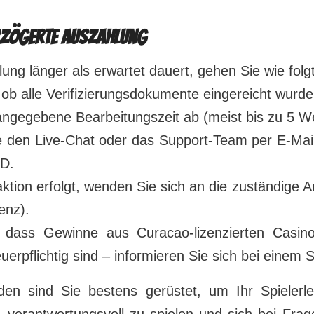
rzögerte Auszahlung
ng länger als erwartet dauert, gehen Sie wie folgt
 ob alle Verifizierungsdokumente eingereicht wurde
angegebene Bearbeitungszeit ab (meist bis zu 5 W
e den Live-Chat oder das Support-Team per E-Mail
ID.
tion erfolgt, wenden Sie sich an die zuständige A
enz).
 dass Gewinne aus Curacao-lizenzierten Casino
uerpflichtig sind – informieren Sie sich bei einem 
den sind Sie bestens gerüstet, um Ihr Spielerl
 verantwortungsvoll zu spielen und sich bei Fra