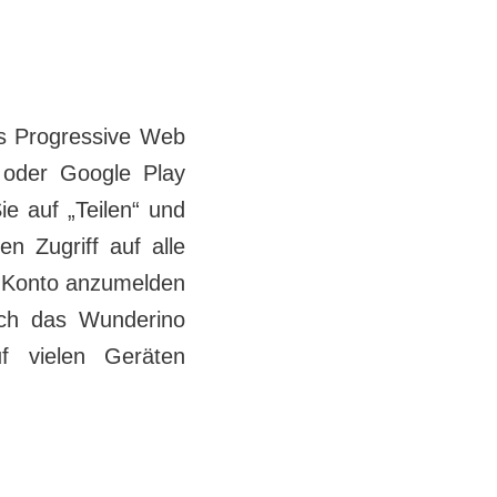
ls Progressive Web
 oder Google Play
ie auf „Teilen“ und
n Zugriff auf alle
en Konto anzumelden
uch das Wunderino
f vielen Geräten