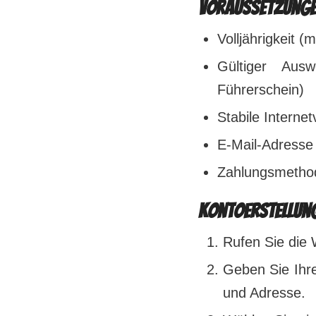
Voraussetzung
Volljährigkeit 
Gültiger Ausw
Führerschein)
Stabile Interne
E-Mail-Adresse 
Zahlungsmethod
Kontoerstellun
Rufen Sie die W
Geben Sie Ihr
und Adresse.