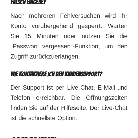
falsch eingebe?
Nach mehreren Fehlversuchen wird Ihr
Konto vorübergehend gesperrt. Warten
Sie 15 Minuten oder nutzen Sie die
„Passwort vergessen“-Funktion, um den
Zugriff zurückzuerlangen.
Wie kontaktiere ich den Kundensupport?
Der Support ist per Live-Chat, E-Mail und
Telefon erreichbar. Die Öffnungszeiten
finden Sie auf der Hilfeseite. Der Live-Chat
ist die schnellste Option.