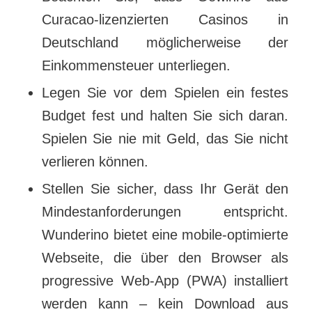
Curacao-lizenzierten Casinos in
Deutschland möglicherweise der
Einkommensteuer unterliegen.
Legen Sie vor dem Spielen ein festes
Budget fest und halten Sie sich daran.
Spielen Sie nie mit Geld, das Sie nicht
verlieren können.
Stellen Sie sicher, dass Ihr Gerät den
Mindestanforderungen entspricht.
Wunderino bietet eine mobile-optimierte
Webseite, die über den Browser als
progressive Web-App (PWA) installiert
werden kann – kein Download aus