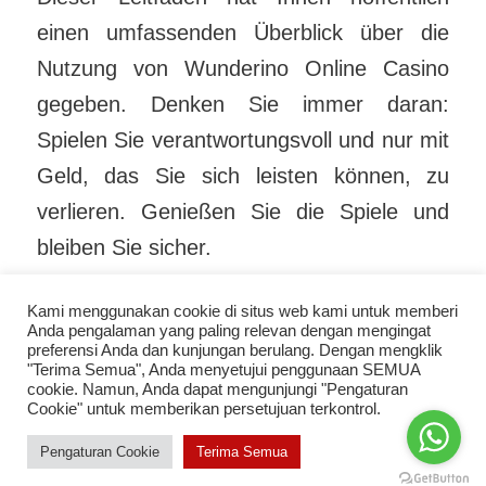
einen umfassenden Überblick über die
Nutzung von Wunderino Online Casino
gegeben. Denken Sie immer daran:
Spielen Sie verantwortungsvoll und nur mit
Geld, das Sie sich leisten können, zu
verlieren. Genießen Sie die Spiele und
bleiben Sie sicher.
Kami menggunakan cookie di situs web kami untuk memberi
Anda pengalaman yang paling relevan dengan mengingat
preferensi Anda dan kunjungan berulang. Dengan mengklik
"Terima Semua", Anda menyetujui penggunaan SEMUA
cookie. Namun, Anda dapat mengunjungi "Pengaturan
Cookie" untuk memberikan persetujuan terkontrol.
Pengaturan Cookie
Terima Semua
© Copyright - KURSUS GITAR DI BALI