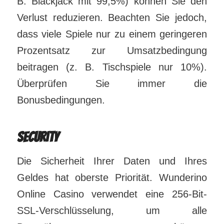
B. Blackjack mit 99,5%) können Sie den
Verlust reduzieren. Beachten Sie jedoch,
dass viele Spiele nur zu einem geringeren
Prozentsatz zur Umsatzbedingung
beitragen (z. B. Tischspiele nur 10%).
Überprüfen Sie immer die
Bonusbedingungen.
Security
Die Sicherheit Ihrer Daten und Ihres
Geldes hat oberste Priorität. Wunderino
Online Casino verwendet eine 256-Bit-
SSL-Verschlüsselung, um alle