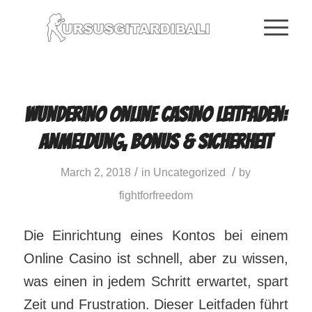
Wunderino Online Casino Leitfaden:
Anmeldung, Bonus & Sicherheit
/
/
March 2, 2018
in
Uncategorized
by
fightforfreedom
Die Einrichtung eines Kontos bei einem
Online Casino ist schnell, aber zu wissen,
was einen in jedem Schritt erwartet, spart
Zeit und Frustration. Dieser Leitfaden führt