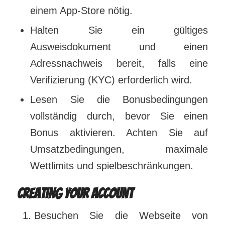
einem App-Store nötig.
Halten Sie ein gültiges
Ausweisdokument und einen
Adressnachweis bereit, falls eine
Verifizierung (KYC) erforderlich wird.
Lesen Sie die Bonusbedingungen
vollständig durch, bevor Sie einen
Bonus aktivieren. Achten Sie auf
Umsatzbedingungen, maximale
Wettlimits und spielbeschränkungen.
Creating Your Account
Besuchen Sie die Webseite von