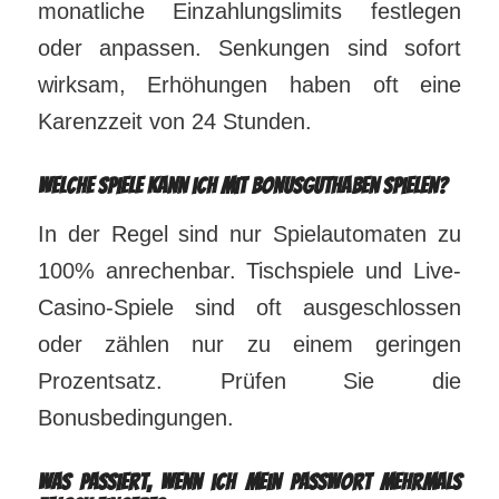
monatliche Einzahlungslimits festlegen
oder anpassen. Senkungen sind sofort
wirksam, Erhöhungen haben oft eine
Karenzzeit von 24 Stunden.
Welche Spiele kann ich mit Bonusguthaben spielen?
In der Regel sind nur Spielautomaten zu
100% anrechenbar. Tischspiele und Live-
Casino-Spiele sind oft ausgeschlossen
oder zählen nur zu einem geringen
Prozentsatz. Prüfen Sie die
Bonusbedingungen.
Was passiert, wenn ich mein Passwort mehrmals