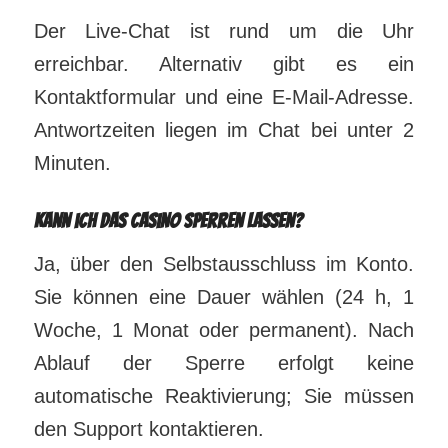
Der Live‑Chat ist rund um die Uhr
erreichbar. Alternativ gibt es ein
Kontaktformular und eine E‑Mail‑Adresse.
Antwortzeiten liegen im Chat bei unter 2
Minuten.
Kann ich das Casino sperren lassen?
Ja, über den Selbstausschluss im Konto.
Sie können eine Dauer wählen (24 h, 1
Woche, 1 Monat oder permanent). Nach
Ablauf der Sperre erfolgt keine
automatische Reaktivierung; Sie müssen
den Support kontaktieren.