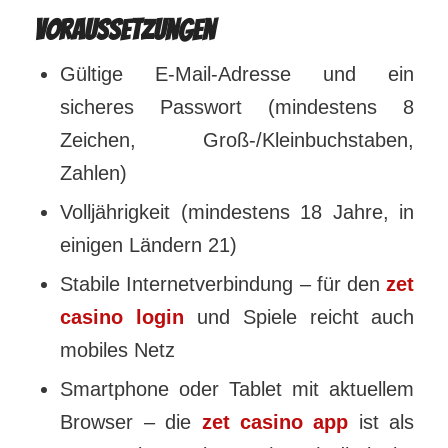
Voraussetzungen
Gültige E‑Mail-Adresse und ein
sicheres Passwort (mindestens 8
Zeichen, Groß‑/Kleinbuchstaben,
Zahlen)
Volljährigkeit (mindestens 18 Jahre, in
einigen Ländern 21)
Stabile Internetverbindung – für den
zet
casino login
und Spiele reicht auch
mobiles Netz
Smartphone oder Tablet mit aktuellem
Browser – die
zet casino app
ist als