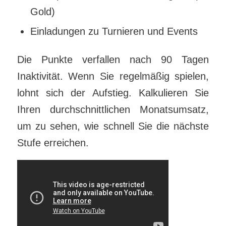
Gold)
Einladungen zu Turnieren und Events
Die Punkte verfallen nach 90 Tagen
Inaktivität. Wenn Sie regelmäßig spielen,
lohnt sich der Aufstieg. Kalkulieren Sie
Ihren durchschnittlichen Monatsumsatz,
um zu sehen, wie schnell Sie die nächste
Stufe erreichen.