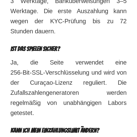
3 Werktage, Banküberweisungen 3–5
Werktage. Die erste Auszahlung kann
wegen der KYC‑Prüfung bis zu 72
Stunden dauern.
Ist das Spielen sicher?
Ja, die Seite verwendet eine
256‑Bit‑SSL‑Verschlüsselung und wird von
der Curaçao‑Lizenz reguliert. Die
Zufallszahlengeneratoren werden
regelmäßig von unabhängigen Labors
getestet.
Kann ich mein Einzahlungslimit ändern?