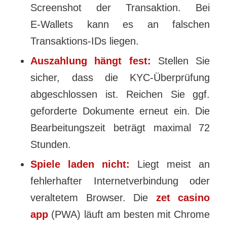
Screenshot der Transaktion. Bei
E‑Wallets kann es an falschen
Transaktions‑IDs liegen.
Auszahlung hängt fest:
Stellen Sie
sicher, dass die KYC‑Überprüfung
abgeschlossen ist. Reichen Sie ggf.
geforderte Dokumente erneut ein. Die
Bearbeitungszeit beträgt maximal 72
Stunden.
Spiele laden nicht:
Liegt meist an
fehlerhafter Internetverbindung oder
veraltetem Browser. Die
zet casino
app
(PWA) läuft am besten mit Chrome