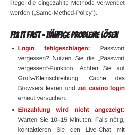
Regel die eingezahlte Methode verwendet
werden („Same‑Method‑Policy“).
Fix It Fast – Häufige Probleme lösen
Login fehlgeschlagen:
Passwort
vergessen? Nutzen Sie die „Passwort
vergessen“‑Funktion. Achten Sie auf
Groß‑/Kleinschreibung. Cache des
Browsers leeren und
zet casino login
erneut versuchen.
Einzahlung wird nicht angezeigt:
Warten Sie 10–15 Minuten. Falls nötig,
kontaktieren Sie den Live‑Chat mit