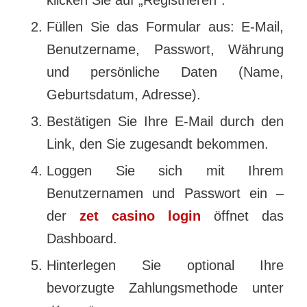
Füllen Sie das Formular aus: E‑Mail,
Benutzername, Passwort, Währung
und persönliche Daten (Name,
Geburtsdatum, Adresse).
Bestätigen Sie Ihre E‑Mail durch den
Link, den Sie zugesandt bekommen.
Loggen Sie sich mit Ihrem
Benutzernamen und Passwort ein –
der
zet casino login
öffnet das
Dashboard.
Hinterlegen Sie optional Ihre
bevorzugte Zahlungsmethode unter