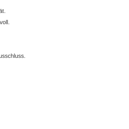
ät.
oll.
usschluss.