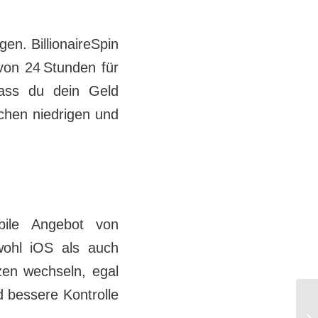
en. BillionaireSpin
von 24 Stunden für
dass du dein Geld
schen niedrigen und
bile Angebot von
owohl iOS als auch
zen wechseln, egal
d bessere Kontrolle
Da
pe