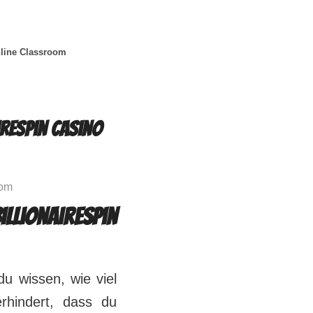
line Classroom
ireSpin Casino
dom
illionaireSpin
u wissen, wie viel
erhindert, dass du