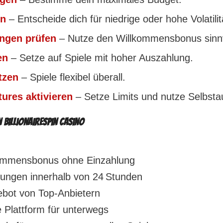
en
– Entscheide dich für niedrige oder hohe Volatilit
ngen prüfen
– Nutze den Willkommensbonus sinnv
en
– Setze auf Spiele mit hoher Auszahlung.
tzen
– Spiele flexibel überall.
tures aktivieren
– Setze Limits und nutze Selbsta
 BillionaireSpin Casino
lkommensbonus ohne Einzahlung
lungen innerhalb von 24 Stunden
ebot von Top‑Anbietern
e Plattform für unterwegs