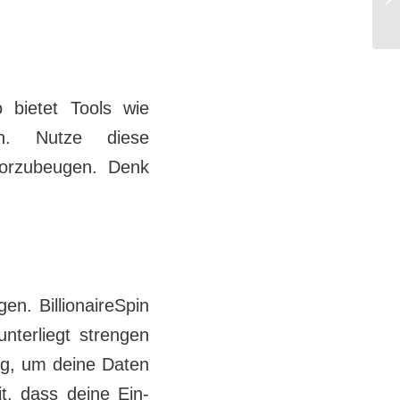
ca
o bietet Tools wie
onen. Nutze diese
vorzubeugen. Denk
en. BillionaireSpin
nterliegt strengen
ng, um deine Daten
t, dass deine Ein-