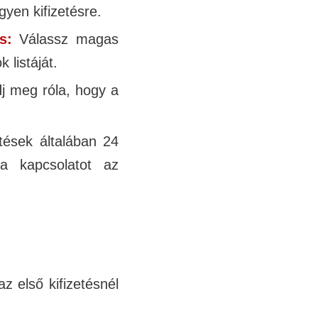
yen kifizetésre.
s:
Válassz magas
 listáját.
 meg róla, hogy a
tések általában 24
a kapcsolatot az
z első kifizetésnél