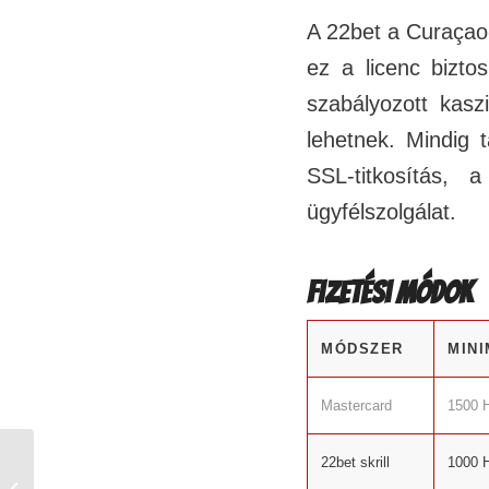
A 22bet a Curaçao
ez a licenc biztos
szabályozott kas
lehetnek. Mindig 
SSL-titkosítás, 
ügyfélszolgálat.
Fizetési módok
MÓDSZER
MINI
Mastercard
1500 
22bet skrill
1000 
Villento Casino Guide: From Sign-Up