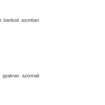
 A bankod azonban
l gyakran azonnali