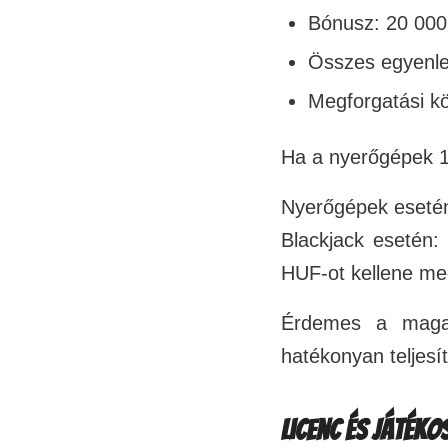
Bónusz: 20 00
Összes egyenl
Megforgatási k
Ha a nyerőgépek 1
Nyerőgépek esetén
Blackjack esetén
HUF-ot kellene meg
Érdemes a magas 
hatékonyan teljesí
Licenc és játéko