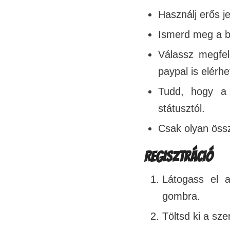
Használj erős je
Ismerd meg a bó
Válassz megfel
paypal is elérhe
Tudd, hogy a 
státusztól.
Csak olyan össz
Regisztráció
Látogass el
gombra.
Töltsd ki a sz