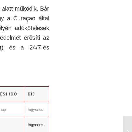
alatt működik. Bár
ogy a Curaçao által
lyén adókötelesek
édelmét erősíti az
lát) és a 24/7-es
ÉSI IDŐ
DÍJ
nap
Ingyenes
Ingyenes
Bd