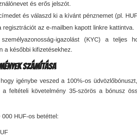
ználónevet és erős jelszót.
ímedet és válaszd ki a kívánt pénznemet (pl. HUF
regisztrációt az e-mailben kapott linkre kattintva.
személyazonosság-igazolást (KYC) a teljes h
n a későbbi kifizetésekhez.
elmények számítása
l, hogy igénybe veszed a 100%-os üdvözlőbónusz
a feltételi követelmény 35-szörös a bónusz ös
 000 HUF-os betéttel:
HUF