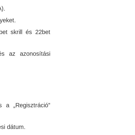
A).
yeket.
et skrill és 22bet
és az azonosítási
s a „Regisztráció”
ési dátum.