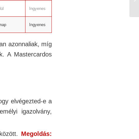
Sc
lül
Ingyenes
nap
Ingyenes
ában azonnaliak, míg
ek. A Mastercardos
ogy elvégezted-e a
mélyi igazolvány,
között.
Megoldás: