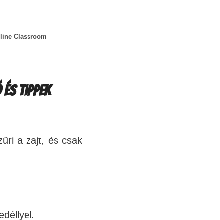
line Classroom
 és tippek
űri a zajt, és csak
déllyel.