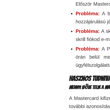
Először Masterc
Probléma:
A bó
hozzájárulású já
Probléma:
A sk
skrill fiókod e-
Probléma:
A Pa
órán belül me
ügyfélszolgálatt
Hasznos tudniva
Mennyi időbe telik a M
A Mastercard kifiz
további azonosítás 