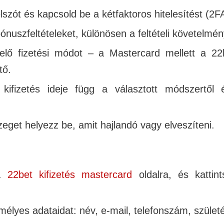
lszót és kapcsold be a kétfaktoros hitelesítést (2F
nuszfeltételeket, különösen a feltételi követelmén
elő fizetési módot – a Mastercard mellett a 22b
tő.
kifizetés ideje függ a választott módszertől 
eget helyezz be, amit hajlandó vagy elveszíteni.
 a
22bet kifizetés mastercard
oldalra, és kattint
emélyes adataidat: név, e-mail, telefonszám, szület