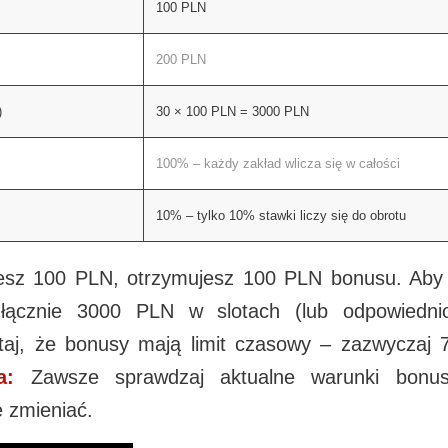
100 PLN
200 PLN
)
30 × 100 PLN = 3000 PLN
100% – każdy zakład wlicza się w całości
10% – tylko 10% stawki liczy się do obrotu
jesz 100 PLN, otrzymujesz 100 PLN bonusu. Aby 
 łącznie 3000 PLN w slotach (lub odpowiedni
taj, że bonusy mają limit czasowy – zazwyczaj 7
a:
Zawsze sprawdzaj aktualne warunki bonus
 zmieniać.