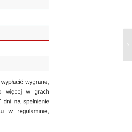
Gu
el
wypłacić wygrane,
o więcej w grach
 dni na spełnienie
u w regulaminie,