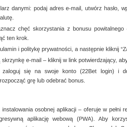
ularz danymi: podaj adres e-mail, utwórz hasło, 
alutę.
aznacz chęć skorzystania z bonusu powitalnego –
ć ten krok.
lamin i politykę prywatności, a następnie kliknij “Za
skrzynkę e-mail – kliknij w link potwierdzający, a
i zaloguj się na swoje konto (22Bet login) i d
rozpocząć grę lub odebrać bonus.
instalowania osobnej aplikacji – oferuje w pełni 
ogresywną aplikację webową (PWA). Aby korzy