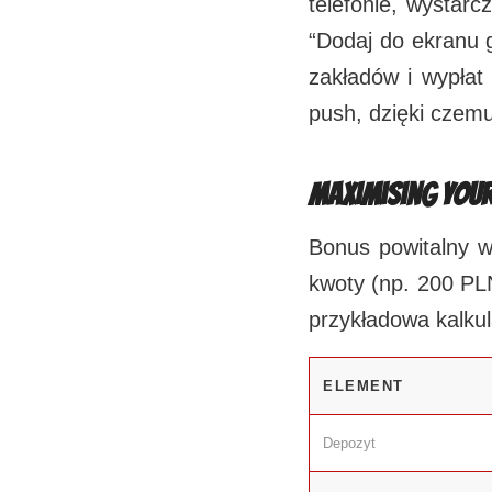
telefonie, wystar
“Dodaj do ekranu 
zakładów i wypłat
push, dzięki czemu
Maximising You
Bonus powitalny w
kwoty (np. 200 PLN
przykładowa kalkul
ELEMENT
Depozyt