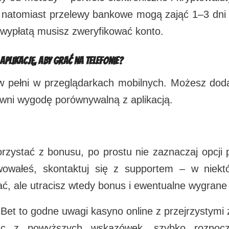
n, natomiast przelewy bankowe mogą zająć 1–3 dni 
 wypłatą musisz zweryfikować konto.
plikację, aby grać na telefonie?
 w pełni w przeglądarkach mobilnych. Możesz dod
wni wygodę porównywalną z aplikacją.
orzystać z bonusu, po prostu nie zaznaczaj opcji p
ywowałeś, skontaktuj się z supportem – w niekt
, ale utracisz wtedy bonus i ewentualne wygrane 
et to godne uwagi kasyno online z przejrzystymi 
ając z powyższych wskazówek, szybko rozpocz