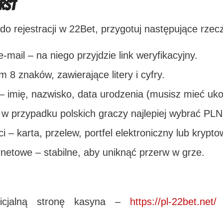
rst
do rejestracji w 22Bet, przygotuj następujące rzec
-mail – na niego przyjdzie link weryfikacyjny.
 8 znaków, zawierające litery i cyfry.
 imię, nazwisko, data urodzenia (musisz mieć uko
w przypadku polskich graczy najlepiej wybrać PLN
 – karta, przelew, portfel elektroniczny lub krypto
rnetowe – stabilne, aby uniknąć przerw w grze.
icjalną stronę kasyna –
https://pl-22bet.net/
i