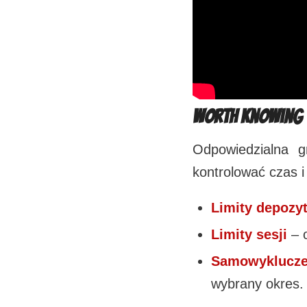
Worth Knowing
Odpowiedzialna g
kontrolować czas i
Limity depozy
Limity sesji
– o
Samowyklucze
wybrany okres.