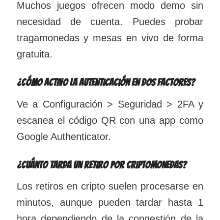
Muchos juegos ofrecen modo demo sin
necesidad de cuenta. Puedes probar
tragamonedas y mesas en vivo de forma
gratuita.
¿Cómo activo la autenticación en dos factores?
Ve a Configuración > Seguridad > 2FA y
escanea el código QR con una app como
Google Authenticator.
¿Cuánto tarda un retiro por criptomonedas?
Los retiros en cripto suelen procesarse en
minutos, aunque pueden tardar hasta 1
hora dependiendo de la congestión de la