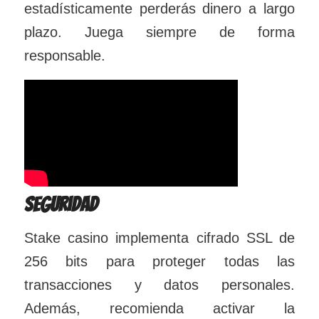
estadísticamente perderás dinero a largo
plazo. Juega siempre de forma
responsable.
Seguridad
Stake casino implementa cifrado SSL de
256 bits para proteger todas las
transacciones y datos personales.
Además, recomienda activar la