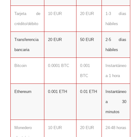
Tarjeta de
10 EUR
20 EUR
1-3 días
crédito/débito
hábiles
Transferencia
20 EUR
50 EUR
2-5 días
bancaria
hábiles
Bitcoin
0.0001 BTC
0.001
Instantáneo
BTC
a 1 hora
Ethereum
0.001 ETH
0.01 ETH
Instantáneo
a 30
minutos
Monedero
10 EUR
20 EUR
24-48 horas