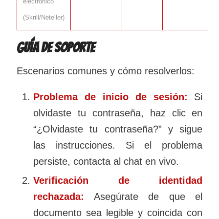
electrónico
(Skrill/Neteller)
Guía de soporte
Escenarios comunes y cómo resolverlos:
Problema de inicio de sesión:
Si
olvidaste tu contraseña, haz clic en
“¿Olvidaste tu contraseña?” y sigue
las instrucciones. Si el problema
persiste, contacta al chat en vivo.
Verificación de identidad
rechazada:
Asegúrate de que el
documento sea legible y coincida con