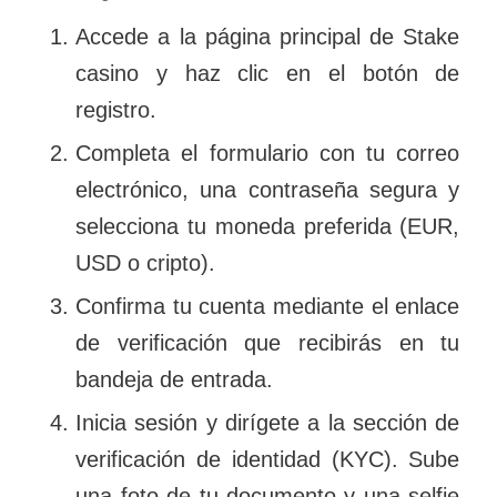
Accede a la página principal de Stake
casino y haz clic en el botón de
registro.
Completa el formulario con tu correo
electrónico, una contraseña segura y
selecciona tu moneda preferida (EUR,
USD o cripto).
Confirma tu cuenta mediante el enlace
de verificación que recibirás en tu
bandeja de entrada.
Inicia sesión y dirígete a la sección de
verificación de identidad (KYC). Sube
una foto de tu documento y una selfie