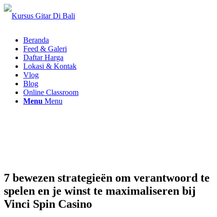
Beranda
Feed & Galeri
Daftar Harga
Lokasi & Kontak
Vlog
Blog
Online Classroom
Menu
Menu
7 bewezen strategieën om verantwoord te
spelen en je winst te maximaliseren bij
Vinci Spin Casino