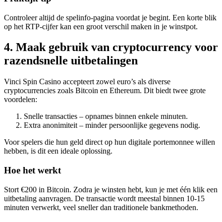
Controleer altijd de spelinfo‑pagina voordat je begint. Een korte blik
op het RTP‑cijfer kan een groot verschil maken in je winstpot.
4. Maak gebruik van cryptocurrency voor
razendsnelle uitbetalingen
Vinci Spin Casino accepteert zowel euro’s als diverse
cryptocurrencies zoals Bitcoin en Ethereum. Dit biedt twee grote
voordelen:
Snelle transacties – opnames binnen enkele minuten.
Extra anonimiteit – minder persoonlijke gegevens nodig.
Voor spelers die hun geld direct op hun digitale portemonnee willen
hebben, is dit een ideale oplossing.
Hoe het werkt
Stort €200 in Bitcoin. Zodra je winsten hebt, kun je met één klik een
uitbetaling aanvragen. De transactie wordt meestal binnen 10‑15
minuten verwerkt, veel sneller dan traditionele bankmethoden.