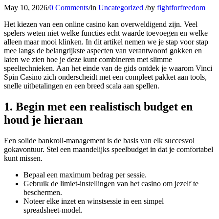
May 10, 2026
/
0 Comments
/
in
Uncategorized
/
by
fightforfreedom
Het kiezen van een online casino kan overweldigend zijn. Veel
spelers weten niet welke functies echt waarde toevoegen en welke
alleen maar mooi klinken. In dit artikel nemen we je stap voor stap
mee langs de belangrijkste aspecten van verantwoord gokken en
laten we zien hoe je deze kunt combineren met slimme
speeltechnieken. Aan het einde van de gids ontdek je waarom Vinci
Spin Casino zich onderscheidt met een compleet pakket aan tools,
snelle uitbetalingen en een breed scala aan spellen.
1. Begin met een realistisch budget en
houd je hieraan
Een solide bankroll‑management is de basis van elk succesvol
gokavontuur. Stel een maandelijks speelbudget in dat je comfortabel
kunt missen.
Bepaal een maximum bedrag per sessie.
Gebruik de limiet‑instellingen van het casino om jezelf te
beschermen.
Noteer elke inzet en winstsessie in een simpel
spreadsheet‑model.