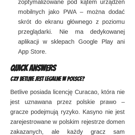
zoptymalizowane pod kątem urządzeń
mobilnych jako PWA – można dodać
skrót do ekranu głównego z poziomu
przeglądarki. Nie ma dedykowanej
aplikacji w sklepach Google Play ani
App Store.
Quick Answers
Czy Betlive jest legalne w Polsce?
Betlive posiada licencję Curacao, która nie
jest uznawana przez polskie prawo –
gracze podejmują ryzyko. Kasyno nie jest
zarejestrowane w polskim rejestrze domen
zakazanych, ale każdy gracz sam