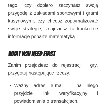
tego, czy dopiero zaczynasz swoją
przygodę z zakładami sportowymi i grami
kasynowymi, czy chcesz zoptymalizować
swoje strategie, znajdziesz tu konkretne
informacje poparte matematyką.
What You Need First
Zanim przejdziesz do rejestracji i gry,
przygotuj następujące rzeczy:
Ważny adres e-mail – na niego
przyjdzie link weryfikacyjny i
powiadomienia o transakcjach.