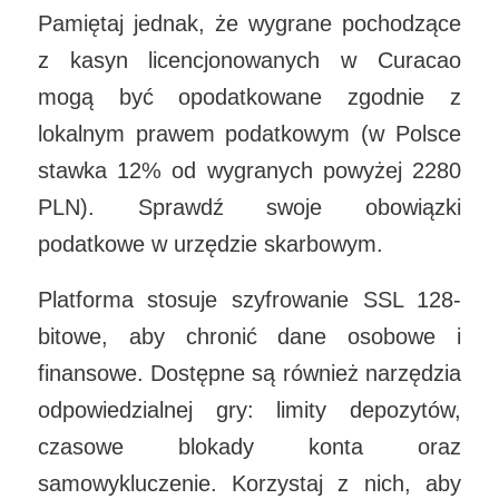
Pamiętaj jednak, że wygrane pochodzące
z kasyn licencjonowanych w Curacao
mogą być opodatkowane zgodnie z
lokalnym prawem podatkowym (w Polsce
stawka 12% od wygranych powyżej 2280
PLN). Sprawdź swoje obowiązki
podatkowe w urzędzie skarbowym.
Platforma stosuje szyfrowanie SSL 128-
bitowe, aby chronić dane osobowe i
finansowe. Dostępne są również narzędzia
odpowiedzialnej gry: limity depozytów,
czasowe blokady konta oraz
samowykluczenie. Korzystaj z nich, aby