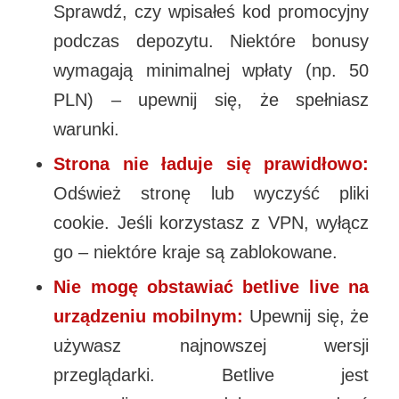
Sprawdź, czy wpisałeś kod promocyjny
podczas depozytu. Niektóre bonusy
wymagają minimalnej wpłaty (np. 50
PLN) – upewnij się, że spełniasz
warunki.
Strona nie ładuje się prawidłowo:
Odśwież stronę lub wyczyść pliki
cookie. Jeśli korzystasz z VPN, wyłącz
go – niektóre kraje są zablokowane.
Nie mogę obstawiać betlive live na
urządzeniu mobilnym:
Upewnij się, że
używasz najnowszej wersji
przeglądarki. Betlive jest