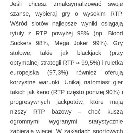
Jeśli chcesz zmaksymalizować swoje
szanse, wybieraj gry o wysokim RTP.
Wśród slotów najlepsze wyniki osiągają
tytuły z RTP powyżej 98% (np. Blood
Suckers 98%, Mega Joker 99%). Gry
stołowe, takie jak blackjack (przy
optymalnej strategii RTP ≈ 99,5%) i ruletka
europejska (97,3%) również oferują
korzystne warunki. Unikaj natomiast gier
takich jak keno (RTP często poniżej 90%) i
progresywnych jackpotów, które mają
niższy RTP bazowy – choć kuszą
ogromnymi wygranymi, statystycznie
zabierają więcej. W zakładach sportowych