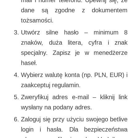
mail i numer telefonu. Upewnij się, że
dane są zgodne z dokumentem
tożsamości.
Utwórz silne hasło – minimum 8
znaków, duża litera, cyfra i znak
specjalny. Zapisz je w menedżerze
haseł.
Wybierz walutę konta (np. PLN, EUR) i
zaakceptuj regulamin.
Zweryfikuj adres e-mail – kliknij link
wysłany na podany adres.
Zaloguj się przy użyciu swojego betlive
login i hasła. Dla bezpieczeństwa