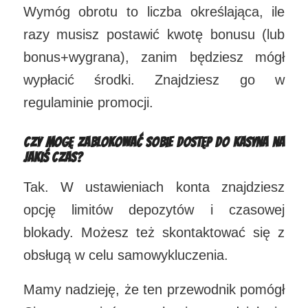
Wymóg obrotu to liczba określająca, ile
razy musisz postawić kwotę bonusu (lub
bonus+wygrana), zanim będziesz mógł
wypłacić środki. Znajdziesz go w
regulaminie promocji.
Czy mogę zablokować sobie dostęp do kasyna na
jakiś czas?
Tak. W ustawieniach konta znajdziesz
opcję limitów depozytów i czasowej
blokady. Możesz też skontaktować się z
obsługą w celu samowykluczenia.
Mamy nadzieję, że ten przewodnik pomógł