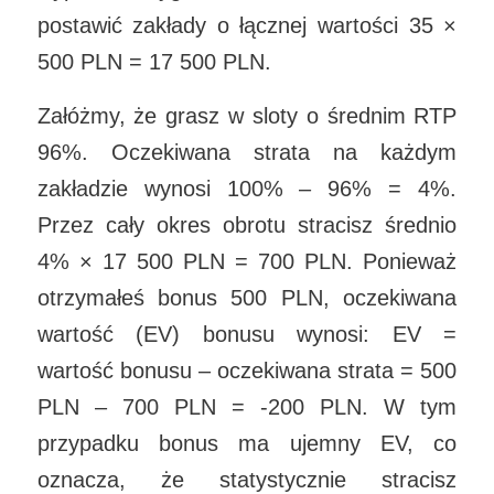
postawić zakłady o łącznej wartości 35 ×
500 PLN = 17 500 PLN.
Załóżmy, że grasz w sloty o średnim RTP
96%. Oczekiwana strata na każdym
zakładzie wynosi 100% – 96% = 4%.
Przez cały okres obrotu stracisz średnio
4% × 17 500 PLN = 700 PLN. Ponieważ
otrzymałeś bonus 500 PLN, oczekiwana
wartość (EV) bonusu wynosi: EV =
wartość bonusu – oczekiwana strata = 500
PLN – 700 PLN = -200 PLN. W tym
przypadku bonus ma ujemny EV, co
oznacza, że statystycznie stracisz