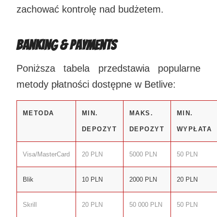
zachować kontrolę nad budżetem.
Banking & Payments
Poniższa tabela przedstawia popularne
metody płatności dostępne w Betlive:
METODA
MIN.
MAKS.
MIN.
DEPOZYT
DEPOZYT
WYPŁATA
Visa/MasterCard
20 PLN
5000 PLN
50 PLN
Blik
10 PLN
2000 PLN
20 PLN
Skrill
20 PLN
50 000 PLN
50 PLN