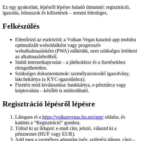
Ez egy gyakorlati, lépésről lépésre haladó útmutató: regisztráció,
igazolás, bónuszok és kifizetések – semmi felesleges.
Felkészülés
Ellenőrizd az eszközöd: a Vulkan Vegas kaszinó app mobilra
optimalizált weboldalként vagy progresszív
webalkalmazásként (PWA) működik, nem szükséges letölteni
az alkalmazásboltból.
Stabil internetkapcsolat – a játékokhoz és a fizetésekhez
elengedhetetlen.
Szükséges dokumentumok: személyazonosító igazolvány,
lakcímkártya (a KYC-igazoláshoz).
Fizetési mód kiválasztása: bankkártya, e-pénztárca vagy
kriptovaluta – később is módosítható.
Regisztráció lépésről lépésre
Látogass el a
https://vulkanvegas.hu.net/app/
oldalra, és
kattints a “Regisztráció” gombra.
Töltsd ki az űrlapot: e-mail cím, jelszó, válaszd ki a
pénznemet (HUF vagy EUR).
Add meg a személyes adataidat (név, születési dátum, cím) –