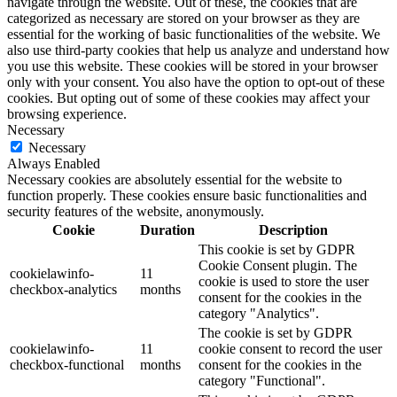
navigate through the website. Out of these, the cookies that are
categorized as necessary are stored on your browser as they are
essential for the working of basic functionalities of the website. We
also use third-party cookies that help us analyze and understand how
you use this website. These cookies will be stored in your browser
only with your consent. You also have the option to opt-out of these
cookies. But opting out of some of these cookies may affect your
browsing experience.
Necessary
Necessary
Always Enabled
Necessary cookies are absolutely essential for the website to
function properly. These cookies ensure basic functionalities and
security features of the website, anonymously.
Cookie
Duration
Description
This cookie is set by GDPR
Cookie Consent plugin. The
cookielawinfo-
11
cookie is used to store the user
checkbox-analytics
months
consent for the cookies in the
category "Analytics".
The cookie is set by GDPR
cookielawinfo-
11
cookie consent to record the user
checkbox-functional
months
consent for the cookies in the
category "Functional".