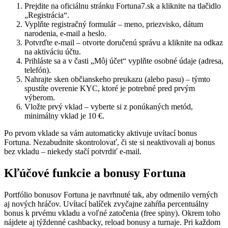
Prejdite na oficiálnu stránku Fortuna7.sk a kliknite na tlačidlo
„Registrácia“.
Vyplňte registračný formulár – meno, priezvisko, dátum
narodenia, e‑mail a heslo.
Potvrďte e‑mail – otvorte doručenú správu a kliknite na odkaz
na aktiváciu účtu.
Prihláste sa a v časti „Môj účet“ vyplňte osobné údaje (adresa,
telefón).
Nahrajte sken občianskeho preukazu (alebo pasu) – týmto
spustíte overenie KYC, ktoré je potrebné pred prvým
výberom.
Vložte prvý vklad – vyberte si z ponúkaných metód,
minimálny vklad je 10 €.
Po prvom vklade sa vám automaticky aktivuje uvítací bonus
Fortuna. Nezabudnite skontrolovať, či ste si neaktivovali aj bonus
bez vkladu – niekedy stačí potvrdiť e‑mail.
Kľúčové funkcie a bonusy Fortuna
Portfólio bonusov Fortuna je navrhnuté tak, aby odmenilo verných
aj nových hráčov. Uvítací balíček zvyčajne zahŕňa percentuálny
bonus k prvému vkladu a voľné zatočenia (free spiny). Okrem toho
nájdete aj týždenné cashbacky, reload bonusy a turnaje. Pri každom