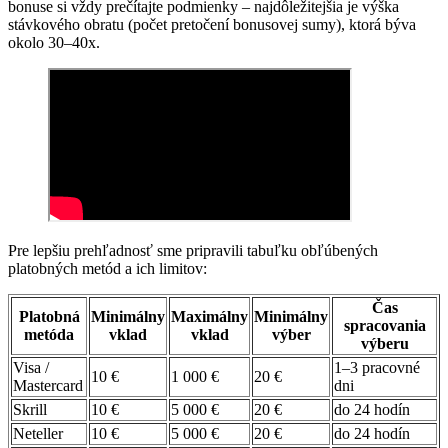
bonuse si vždy prečítajte podmienky – najdôležitejšia je výška
stávkového obratu (počet pretočení bonusovej sumy), ktorá býva
okolo 30–40x.
Pre lepšiu prehľadnosť sme pripravili tabuľku obľúbených
platobných metód a ich limitov:
Čas
Platobná
Minimálny
Maximálny
Minimálny
spracovania
metóda
vklad
vklad
výber
výberu
Visa /
1–3 pracovné
10 €
1 000 €
20 €
Mastercard
dni
Skrill
10 €
5 000 €
20 €
do 24 hodín
Neteller
10 €
5 000 €
20 €
do 24 hodín