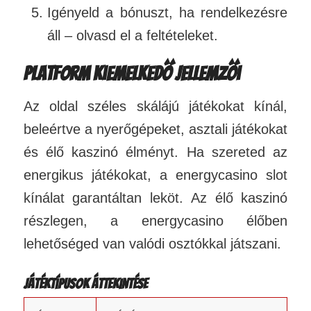
Igényeld a bónuszt, ha rendelkezésre
áll – olvasd el a feltételeket.
Platform kiemelkedő jellemzői
Az oldal széles skálájú játékokat kínál,
beleértve a nyerőgépeket, asztali játékokat
és élő kaszinó élményt. Ha szereted az
energikus játékokat, a energycasino slot
kínálat garantáltan leköt. Az élő kaszinó
részlegen, a energycasino élőben
lehetőséged van valódi osztókkal játszani.
Játéktípusok áttekintése