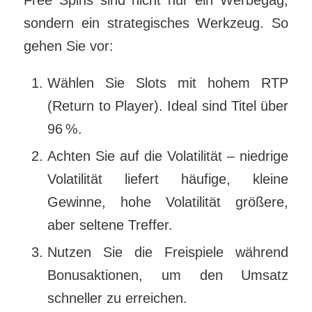
Free Spins sind nicht nur ein Werbegag,
sondern ein strategisches Werkzeug. So
gehen Sie vor:
Wählen Sie Slots mit hohem RTP
(Return to Player). Ideal sind Titel über
96 %.
Achten Sie auf die Volatilität – niedrige
Volatilität liefert häufige, kleine
Gewinne, hohe Volatilität größere,
aber seltene Treffer.
Nutzen Sie die Freispiele während
Bonusaktionen, um den Umsatz
schneller zu erreichen.