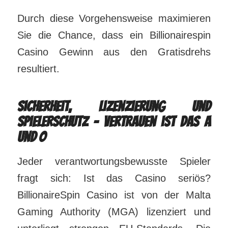
Durch diese Vorgehensweise maximieren
Sie die Chance, dass ein Billionairespin
Casino Gewinn aus den Gratisdrehs
resultiert.
Sicherheit, Lizenzierung und
Spielerschutz – Vertrauen ist das A
und O
Jeder verantwortungsbewusste Spieler
fragt sich: Ist das Casino seriös?
BillionaireSpin Casino ist von der Malta
Gaming Authority (MGA) lizenziert und