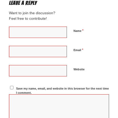
Leave a Reply
Want to join the discussion?
Feel free to contribute!
*
Name
*
Email
Website
Save my name, email, and website in this browser for the next time
I comment.