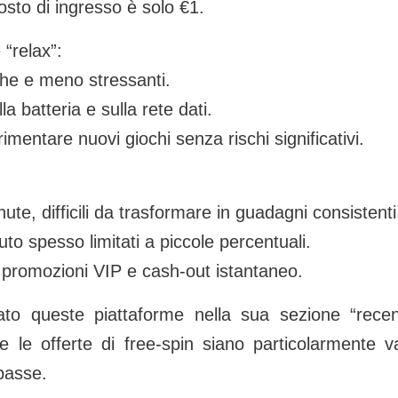
osto di ingresso è solo €1.
 “relax”:
ghe e meno stressanti.
a batteria e sulla rete dati.
rimentare nuovi giochi senza rischi significativi.
nute, difficili da trasformare in guadagni consistenti
o spesso limitati a piccole percentuali.
promozioni VIP e cash‑out istantaneo.
ato queste piattaforme nella sua sezione “rece
e le offerte di free‑spin siano particolarmente v
 basse.