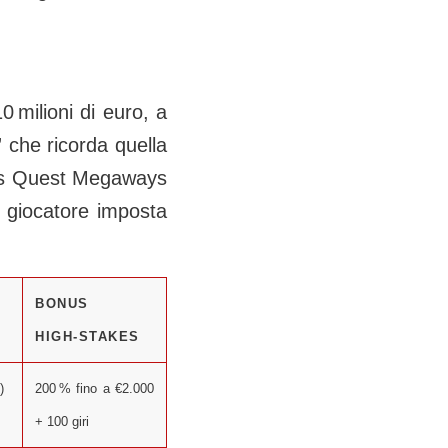
 milioni di euro, a
” che ricorda quella
o’s Quest Megaways
l giocatore imposta
BONUS
HIGH‑STAKES
)
200 % fino a €2.000
+ 100 giri