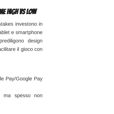
me high vs low
‑stakes investono in
 tablet e smartphone
prediligono design
cilitare il gioco con
pple Pay/Google Pay
i, ma spesso non