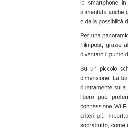
lo smartphone in
alimentata anche d
e dalla possibilità 
Per una panoramica
Filmpost, grazie 
diventato il punto d
Su un piccolo sc
dimensione. La batt
direttamente sulla
libero può prefe
connessione Wi‑Fi 
criteri più importa
soprattutto, come de