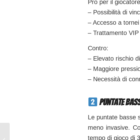
Pro per il giocator
– Possibilità di vi
– Accesso a tornei
– Trattamento VIP 
Contro:
– Elevato rischio d
– Maggiore pressio
– Necessità di conn
Puntate basse
Le puntate basse s
meno invasive. Co
12 unverzichtbare Tipps für dein
tempo di gioco di 3