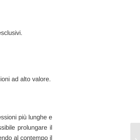
sclusivi.
ioni ad alto valore.
ssioni più lunghe e
bile prolungare il
BC
cendo al contempo il