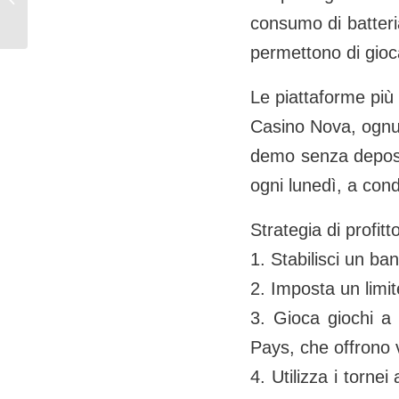
perfektes Spielgefühl im N1 Casino
consumo di batteria
permettono di gioca
Le piattaforme più
Casino Nova, ognuna
demo senza deposit
ogni lunedì, a con
Strategia di profitt
1. Stabilisci un ba
2. Imposta un limit
3. Gioca giochi a
Pays, che offrono v
4. Utilizza i torne