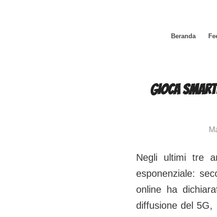
Beranda
Fe
Gioca smart:
Ma
Negli ultimi tre 
esponenziale: seco
online ha dichiara
diffusione del 5G,