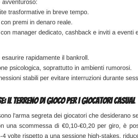
e avventuroso:
ncite trasformative in breve tempo.
 con premi in denaro reale.
con manager dedicato, cashback e inviti a eventi e
i esaurire rapidamente il bankroll.
ne psicologica, soprattutto in ambienti rumorosi.
essioni stabili per evitare interruzioni durante sess
: il terreno di gioco per i giocatori casual
ono l’arma segreta dei giocatori che desiderano se
n una scommessa di €0,10‑€0,20 per giro, è possi
‑4 volte rispetto a una sessione high‑stakes, ridu