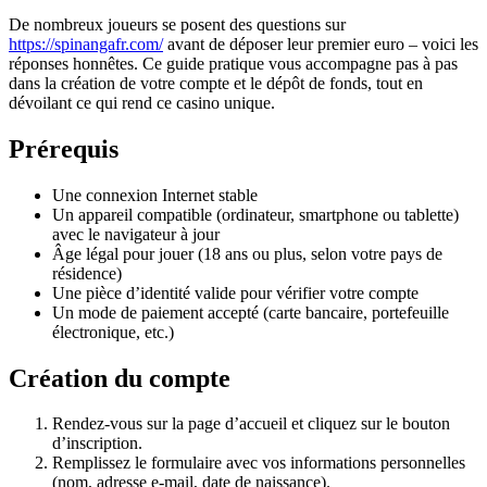
De nombreux joueurs se posent des questions sur
https://spinangafr.com/
avant de déposer leur premier euro – voici les
réponses honnêtes. Ce guide pratique vous accompagne pas à pas
dans la création de votre compte et le dépôt de fonds, tout en
dévoilant ce qui rend ce casino unique.
Prérequis
Une connexion Internet stable
Un appareil compatible (ordinateur, smartphone ou tablette)
avec le navigateur à jour
Âge légal pour jouer (18 ans ou plus, selon votre pays de
résidence)
Une pièce d’identité valide pour vérifier votre compte
Un mode de paiement accepté (carte bancaire, portefeuille
électronique, etc.)
Création du compte
Rendez-vous sur la page d’accueil et cliquez sur le bouton
d’inscription.
Remplissez le formulaire avec vos informations personnelles
(nom, adresse e-mail, date de naissance).