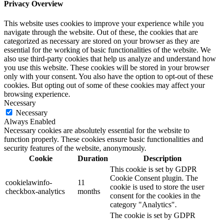
Privacy Overview
This website uses cookies to improve your experience while you
navigate through the website. Out of these, the cookies that are
categorized as necessary are stored on your browser as they are
essential for the working of basic functionalities of the website. We
also use third-party cookies that help us analyze and understand how
you use this website. These cookies will be stored in your browser
only with your consent. You also have the option to opt-out of these
cookies. But opting out of some of these cookies may affect your
browsing experience.
Necessary
Necessary
Always Enabled
Necessary cookies are absolutely essential for the website to
function properly. These cookies ensure basic functionalities and
security features of the website, anonymously.
Cookie
Duration
Description
This cookie is set by GDPR
Cookie Consent plugin. The
cookielawinfo-
11
cookie is used to store the user
checkbox-analytics
months
consent for the cookies in the
category "Analytics".
The cookie is set by GDPR