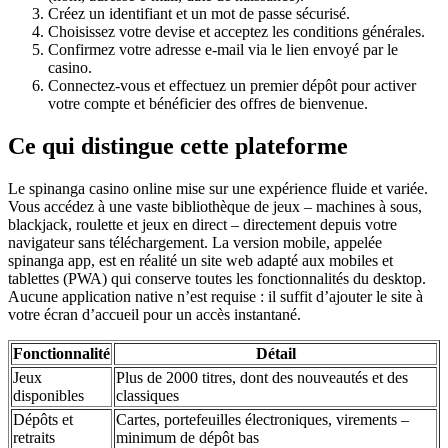
Créez un identifiant et un mot de passe sécurisé.
Choisissez votre devise et acceptez les conditions générales.
Confirmez votre adresse e-mail via le lien envoyé par le
casino.
Connectez-vous et effectuez un premier dépôt pour activer
votre compte et bénéficier des offres de bienvenue.
Ce qui distingue cette plateforme
Le spinanga casino online mise sur une expérience fluide et variée.
Vous accédez à une vaste bibliothèque de jeux – machines à sous,
blackjack, roulette et jeux en direct – directement depuis votre
navigateur sans téléchargement. La version mobile, appelée
spinanga app, est en réalité un site web adapté aux mobiles et
tablettes (PWA) qui conserve toutes les fonctionnalités du desktop.
Aucune application native n’est requise : il suffit d’ajouter le site à
votre écran d’accueil pour un accès instantané.
Fonctionnalité
Détail
Jeux
Plus de 2000 titres, dont des nouveautés et des
disponibles
classiques
Dépôts et
Cartes, portefeuilles électroniques, virements –
retraits
minimum de dépôt bas