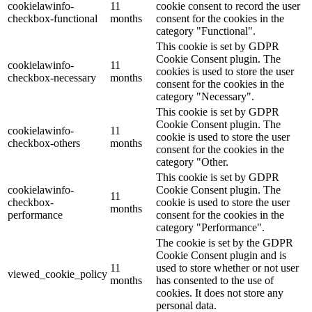
cookielawinfo-
11
cookie consent to record the user
checkbox-functional
months
consent for the cookies in the
category "Functional".
This cookie is set by GDPR
Cookie Consent plugin. The
cookielawinfo-
11
cookies is used to store the user
checkbox-necessary
months
consent for the cookies in the
category "Necessary".
This cookie is set by GDPR
Cookie Consent plugin. The
cookielawinfo-
11
cookie is used to store the user
checkbox-others
months
consent for the cookies in the
category "Other.
This cookie is set by GDPR
cookielawinfo-
Cookie Consent plugin. The
11
checkbox-
cookie is used to store the user
months
performance
consent for the cookies in the
category "Performance".
The cookie is set by the GDPR
Cookie Consent plugin and is
11
used to store whether or not user
viewed_cookie_policy
months
has consented to the use of
cookies. It does not store any
personal data.