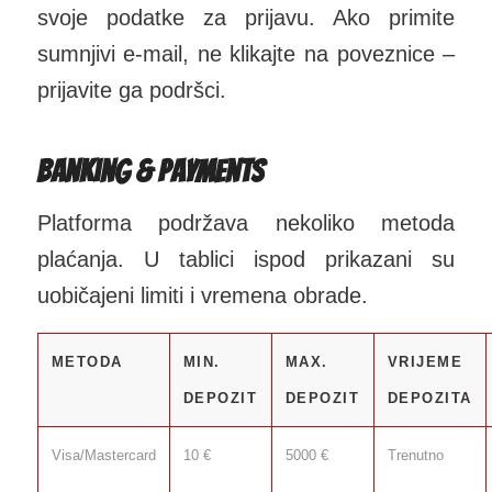
svoje podatke za prijavu. Ako primite
sumnjivi e-mail, ne klikajte na poveznice –
prijavite ga podršci.
Banking & Payments
Platforma podržava nekoliko metoda
plaćanja. U tablici ispod prikazani su
uobičajeni limiti i vremena obrade.
METODA
MIN.
MAX.
VRIJEME
DEPOZIT
DEPOZIT
DEPOZITA
Visa/Mastercard
10 €
5000 €
Trenutno