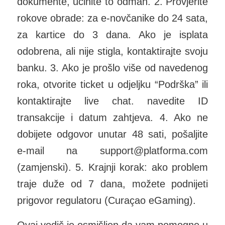
dokumente, učinite to odmah. 2. Provjerite
rokove obrade: za e-novčanike do 24 sata,
za kartice do 3 dana. Ako je isplata
odobrena, ali nije stigla, kontaktirajte svoju
banku. 3. Ako je prošlo više od navedenog
roka, otvorite ticket u odjeljku “Podrška” ili
kontaktirajte live chat. navedite ID
transakcije i datum zahtjeva. 4. Ako ne
dobijete odgovor unutar 48 sati, pošaljite
e-mail na support@platforma.com
(zamjenski). 5. Krajnji korak: ako problem
traje duže od 7 dana, možete podnijeti
prigovor regulatoru (Curaçao eGaming).