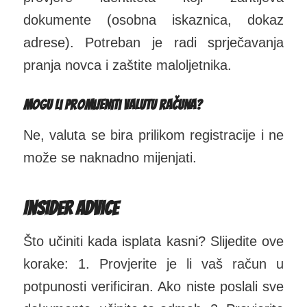
dokumente (osobna iskaznica, dokaz
adrese). Potreban je radi sprječavanja
pranja novca i zaštite maloljetnika.
Mogu li promijeniti valutu računa?
Ne, valuta se bira prilikom registracije i ne
može se naknadno mijenjati.
Insider Advice
Što učiniti kada isplata kasni? Slijedite ove
korake: 1. Provjerite je li vaš račun u
potpunosti verificiran. Ako niste poslali sve