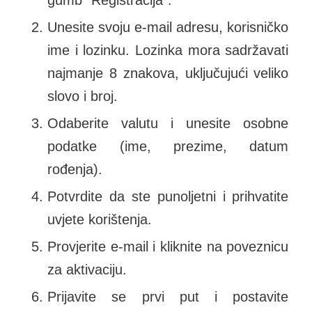
Unesite svoju e-mail adresu, korisničko
ime i lozinku. Lozinka mora sadržavati
najmanje 8 znakova, uključujući veliko
slovo i broj.
Odaberite valutu i unesite osobne
podatke (ime, prezime, datum
rođenja).
Potvrdite da ste punoljetni i prihvatite
uvjete korištenja.
Provjerite e-mail i kliknite na poveznicu
za aktivaciju.
Prijavite se prvi put i postavite