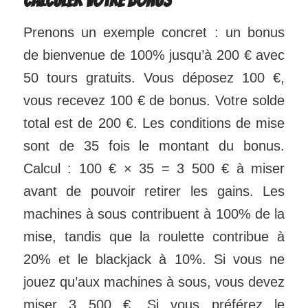
Prenons un exemple concret : un bonus
de bienvenue de 100% jusqu’à 200 € avec
50 tours gratuits. Vous déposez 100 €,
vous recevez 100 € de bonus. Votre solde
total est de 200 €. Les conditions de mise
sont de 35 fois le montant du bonus.
Calcul : 100 € × 35 = 3 500 € à miser
avant de pouvoir retirer les gains. Les
machines à sous contribuent à 100% de la
mise, tandis que la roulette contribue à
20% et le blackjack à 10%. Si vous ne
jouez qu’aux machines à sous, vous devez
miser 3 500 €. Si vous préférez le