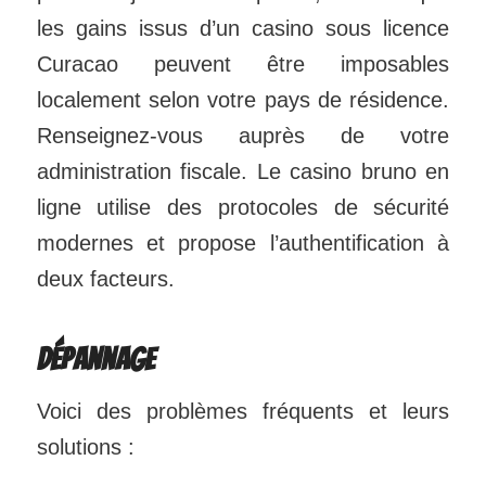
les gains issus d’un casino sous licence
Curacao peuvent être imposables
localement selon votre pays de résidence.
Renseignez-vous auprès de votre
administration fiscale. Le casino bruno en
ligne utilise des protocoles de sécurité
modernes et propose l’authentification à
deux facteurs.
Dépannage
Voici des problèmes fréquents et leurs
solutions :