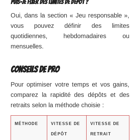
Puis-je fixer des limites de dépôt ?
Oui, dans la section « Jeu responsable »,
vous pouvez définir des limites
quotidiennes, hebdomadaires ou
mensuelles.
Conseils de pro
Pour optimiser votre temps et vos gains,
comparez la rapidité des dépôts et des
retraits selon la méthode choisie :
MÉTHODE
VITESSE DE
VITESSE DE
DÉPÔT
RETRAIT