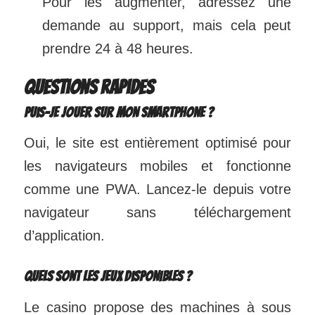
Pour les augmenter, adressez une
demande au support, mais cela peut
prendre 24 à 48 heures.
Questions rapides
Puis-je jouer sur mon smartphone ?
Oui, le site est entièrement optimisé pour
les navigateurs mobiles et fonctionne
comme une PWA. Lancez-le depuis votre
navigateur sans téléchargement
d’application.
Quels sont les jeux disponibles ?
Le casino propose des machines à sous