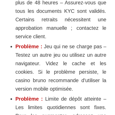
plus de 48 heures – Assurez-vous que
tous les documents KYC sont validés.
Certains retraits nécessitent une
approbation manuelle ; contactez le
service client.
Problème :
Jeu qui ne se charge pas –
Testez un autre jeu ou utilisez un autre
navigateur. Videz le cache et les
cookies. Si le problème persiste, le
casino bruno recommande d’utiliser la
version mobile optimisée.
Problème :
Limite de dépôt atteinte –
Les limites quotidiennes sont fixes.