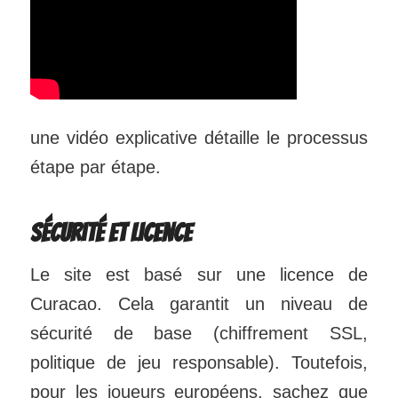
une vidéo explicative détaille le processus
étape par étape.
Sécurité et licence
Le site est basé sur une licence de
Curacao. Cela garantit un niveau de
sécurité de base (chiffrement SSL,
politique de jeu responsable). Toutefois,
pour les joueurs européens, sachez que