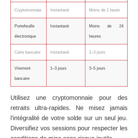
Cryptomonnaie
Instantané
Moins de 1 heure
Portefeuille
Instantané
Moins de 24
électronique
heures
Carte bancaire
Instantané
1–3 jours
Virement
1–3 jours
3–5 jours
bancaire
Utilisez une cryptomonnaie pour des
retraits ultra-rapides. Ne misez jamais
l’intégralité de votre solde sur un seul jeu.
Diversifiez vos sessions pour respecter les