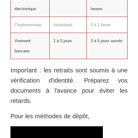
électronique
heures
Cryptomonnaie
Instantané
0 à 1 heure
Virement
1 à 3 jours
3 à 5 jours ouvrés
bancaire
Important : les retraits sont soumis à une
vérification d’identité. Préparez vos
documents à l’avance pour éviter les
retards.
Pour les méthodes de dépôt,