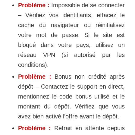
Problème :
Impossible de se connecter
– Vérifiez vos identifiants, effacez le
cache du navigateur ou réinitialisez
votre mot de passe. Si le site est
bloqué dans votre pays, utilisez un
réseau VPN (si autorisé par les
conditions).
Problème :
Bonus non crédité après
dépôt – Contactez le support en direct,
mentionnez le code bonus utilisé et le
montant du dépôt. Vérifiez que vous
avez bien activé l’offre avant le dépôt.
Problème :
Retrait en attente depuis