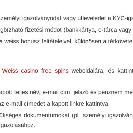
személyi igazolványodat vagy útleveledet a KYC-ig
bízható fizetési módot (bankkártya, e-tárca vagy k
 weiss bonusz feltételeivel, különösen a tétkövet
a
Weiss casino free spins
weboldalára, és kattint
rlapot: teljes név, e-mail cím, jelszó és pénznem m
 e-mail címedet a kapott linkre kattintva.
zükséges dokumentumokat (pl. személyi igazolvány
 igazolásához.