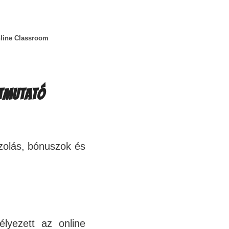
line Classroom
útmutató
azolás, bónuszok és
lyezett az online