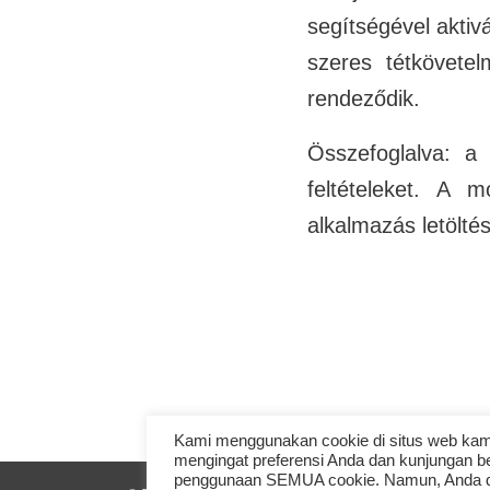
segítségével aktivá
szeres tétkövete
rendeződik.
Összefoglalva: a
feltételeket. A m
alkalmazás letöltés
Kami menggunakan cookie di situs web kam
mengingat preferensi Anda dan kunjungan b
penggunaan SEMUA cookie. Namun, Anda da