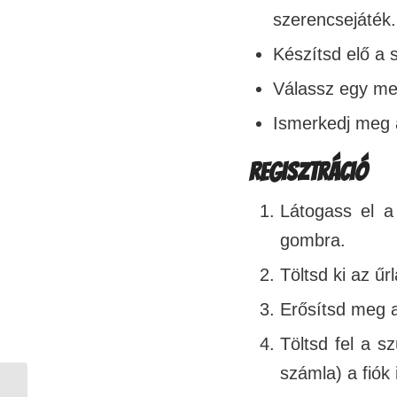
szerencsejáték.
Készítsd elő a 
Válassz egy meg
Ismerkedj meg a
Regisztráció
Látogass el 
gombra.
Töltsd ki az ű
Erősítsd meg az
Töltsd fel a s
számla) a fiók