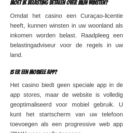
Moet ik belasting betalen over mijn winsten?
Omdat het casino een Curaçao-licentie
heeft, kunnen winsten in uw woonland als
inkomen worden belast. Raadpleeg een
belastingadviseur voor de regels in uw
land.
Is er een mobiele app?
Het casino biedt geen speciale app in de
app stores, maar de website is volledig
geoptimaliseerd voor mobiel gebruik. U
kunt het startscherm van uw telefoon
toevoegen als een progressive web app