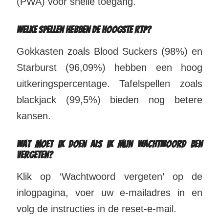
(PWA) voor snelle toegang.
Welke spellen hebben de hoogste RTP?
Gokkasten zoals Blood Suckers (98%) en
Starburst (96,09%) hebben een hoog
uitkeringspercentage. Tafelspellen zoals
blackjack (99,5%) bieden nog betere
kansen.
Wat moet ik doen als ik mijn wachtwoord ben
vergeten?
Klik op ‘Wachtwoord vergeten’ op de
inlogpagina, voer uw e-mailadres in en
volg de instructies in de reset-e-mail.