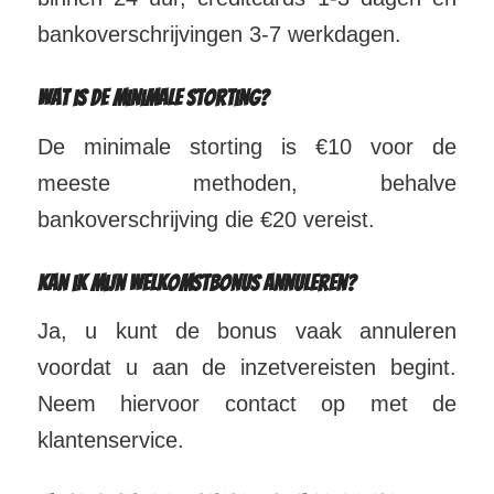
bankoverschrijvingen 3-7 werkdagen.
Wat is de minimale storting?
De minimale storting is €10 voor de
meeste methoden, behalve
bankoverschrijving die €20 vereist.
Kan ik mijn welkomstbonus annuleren?
Ja, u kunt de bonus vaak annuleren
voordat u aan de inzetvereisten begint.
Neem hiervoor contact op met de
klantenservice.