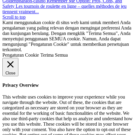
Goldenpharaoh-casino Remember Me Option: Pros, Cons, and
Safety
Les tournois de roulette en ligne – quelles méthodes de jeu
tiennent vraiment...
Scroll to top
Kami menggunakan cookie di situs web kami untuk memberi Anda
pengalaman yang paling relevan dengan mengingat preferensi Anda
dan kunjungan berulang. Dengan mengklik "Terima Semua", Anda
menyetujui penggunaan SEMUA cookie. Namun, Anda dapat
mengunjungi "Pengaturan Cookie" untuk memberikan persetujuan
terkontrol.
Pengaturan Cookie
Terima Semua
Close
Privacy Overview
This website uses cookies to improve your experience while you
navigate through the website. Out of these, the cookies that are
categorized as necessary are stored on your browser as they are
essential for the working of basic functionalities of the website. We
also use third-party cookies that help us analyze and understand how
you use this website. These cookies will be stored in your browser
only with your consent. You also have the option to opt-out of these
cookies. But opting out of some of these cookies may affect your