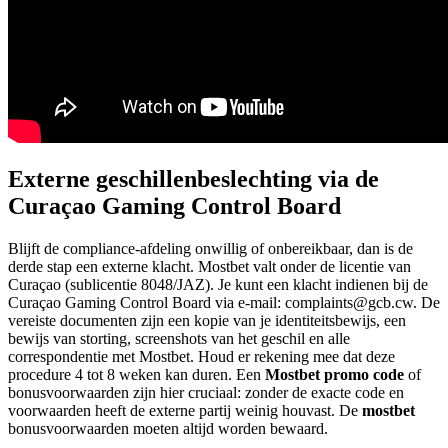
Externe geschillenbeslechting via de
Curaçao Gaming Control Board
Blijft de compliance-afdeling onwillig of onbereikbaar, dan is de
derde stap een externe klacht. Mostbet valt onder de licentie van
Curaçao (sublicentie 8048/JAZ). Je kunt een klacht indienen bij de
Curaçao Gaming Control Board via e-mail: complaints@gcb.cw. De
vereiste documenten zijn een kopie van je identiteitsbewijs, een
bewijs van storting, screenshots van het geschil en alle
correspondentie met Mostbet. Houd er rekening mee dat deze
procedure 4 tot 8 weken kan duren. Een
Mostbet promo code
of
bonusvoorwaarden zijn hier cruciaal: zonder de exacte code en
voorwaarden heeft de externe partij weinig houvast. De
mostbet
bonusvoorwaarden moeten altijd worden bewaard.