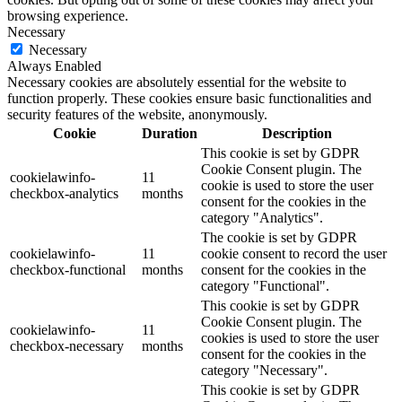
browsing experience.
Necessary
Necessary
Always Enabled
Necessary cookies are absolutely essential for the website to
function properly. These cookies ensure basic functionalities and
security features of the website, anonymously.
Cookie
Duration
Description
This cookie is set by GDPR
Cookie Consent plugin. The
cookielawinfo-
11
cookie is used to store the user
checkbox-analytics
months
consent for the cookies in the
category "Analytics".
The cookie is set by GDPR
cookielawinfo-
11
cookie consent to record the user
checkbox-functional
months
consent for the cookies in the
category "Functional".
This cookie is set by GDPR
Cookie Consent plugin. The
cookielawinfo-
11
cookies is used to store the user
checkbox-necessary
months
consent for the cookies in the
category "Necessary".
This cookie is set by GDPR