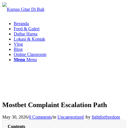
Beranda
Feed & Galeri
Daftar Harga
Lokasi & Kontak
Vlog
Blog
Online Classroom
Menu
Menu
Mostbet Complaint Escalation Path
May 30, 2026
/
0 Comments
/
in
Uncategorized
/
by
fightforfreedom
Contents