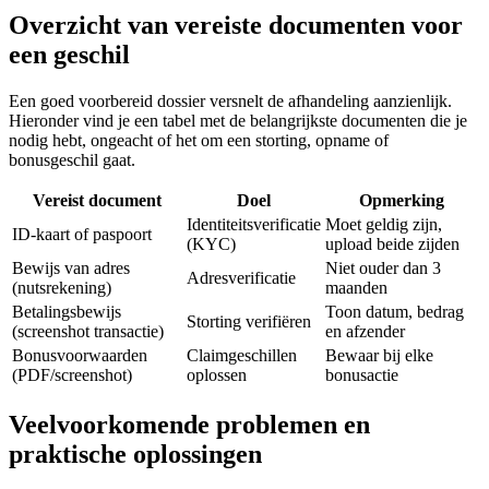
Overzicht van vereiste documenten voor
een geschil
Een goed voorbereid dossier versnelt de afhandeling aanzienlijk.
Hieronder vind je een tabel met de belangrijkste documenten die je
nodig hebt, ongeacht of het om een storting, opname of
bonusgeschil gaat.
Vereist document
Doel
Opmerking
Identiteitsverificatie
Moet geldig zijn,
ID-kaart of paspoort
(KYC)
upload beide zijden
Bewijs van adres
Niet ouder dan 3
Adresverificatie
(nutsrekening)
maanden
Betalingsbewijs
Toon datum, bedrag
Storting verifiëren
(screenshot transactie)
en afzender
Bonusvoorwaarden
Claimgeschillen
Bewaar bij elke
(PDF/screenshot)
oplossen
bonusactie
Veelvoorkomende problemen en
praktische oplossingen