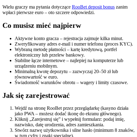
Wielu graczy ma pytania dotyczące
RooBet deposit bonus
zanim
wpłaci pierwsze euro – oto szczere odpowiedzi.
Co musisz mieć najpierw
Aktywne konto gracza – rejestracja zajmuje kilka minut.
Zweryfikowany adres e-mail i numer telefonu (proces KYC).
Wybraną metodę płatności – kartę kredytową, portfel
elektroniczny lub przelew bankowy.
Stabilne łącze internetowe – najlepiej na komputerze lub
urządzeniu mobilnym.
Minimalną kwotę depozytu – zazwyczaj 20–50 zł lub
równowartość w euro.
Świadomość warunków obrotu – wagery i limity czasowe.
Jak się zarejestrować
Wejdź na stronę RooBet przez przeglądarkę (kasyno działa
jako PWA – możesz dodać ikonę do ekranu głównego).
Kliknij „Zarejestruj się” i wypełnij formularz: podaj imię,
nazwisko, datę urodzenia, adres zamieszkania.
Stwórz nazwę użytkownika i silne hasło (minimum 8 znaków,
w tym cyfry i znaki specjalne).